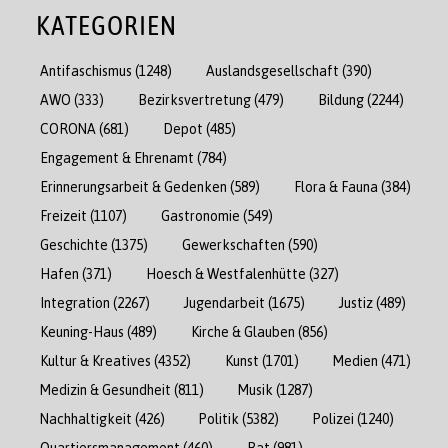
KATEGORIEN
Antifaschismus
(1248)
Auslandsgesellschaft
(390)
AWO
(333)
Bezirksvertretung
(479)
Bildung
(2244)
CORONA
(681)
Depot
(485)
Engagement & Ehrenamt
(784)
Erinnerungsarbeit & Gedenken
(589)
Flora & Fauna
(384)
Freizeit
(1107)
Gastronomie
(549)
Geschichte
(1375)
Gewerkschaften
(590)
Hafen
(371)
Hoesch & Westfalenhütte
(327)
Integration
(2267)
Jugendarbeit
(1675)
Justiz
(489)
Keuning-Haus
(489)
Kirche & Glauben
(856)
Kultur & Kreatives
(4352)
Kunst
(1701)
Medien
(471)
Medizin & Gesundheit
(811)
Musik
(1287)
Nachhaltigkeit
(426)
Politik
(5382)
Polizei
(1240)
Quartiersmanagement
(460)
Rat
(981)