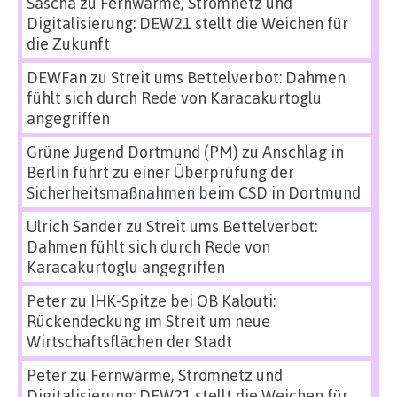
Sascha
zu
Fernwärme, Stromnetz und
Digitalisierung: DEW21 stellt die Weichen für
die Zukunft
DEWFan
zu
Streit ums Bettelverbot: Dahmen
fühlt sich durch Rede von Karacakurtoglu
angegriffen
Grüne Jugend Dortmund (PM)
zu
Anschlag in
Berlin führt zu einer Überprüfung der
Sicherheitsmaßnahmen beim CSD in Dortmund
Ulrich Sander
zu
Streit ums Bettelverbot:
Dahmen fühlt sich durch Rede von
Karacakurtoglu angegriffen
Peter
zu
IHK-Spitze bei OB Kalouti:
Rückendeckung im Streit um neue
Wirtschaftsflächen der Stadt
Peter
zu
Fernwärme, Stromnetz und
Digitalisierung: DEW21 stellt die Weichen für