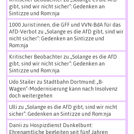
gibt, sind wir nicht sicher“: Gedenken an
Sinti:zze und Rom:nja
1000 Jurist:innen, die GFF und VVN-BdA für das
AfD-Verbot
zu
„Solange es die AfD gibt, sind wir
nicht sicher“: Gedenken an Sinti:zze und
Rom:nja
Kritischer Beobachter
zu
„Solange es die AfD
gibt, sind wir nicht sicher“: Gedenken an
Sinti:zze und Rom:nja
Udo Stailer
zu
Stadtbahn Dortmund: „B-
Wagen“-Modernisierung kann nach Insolvenz
doch weitergehen
Ulli
zu
„Solange es die AfD gibt, sind wir nicht
sicher“: Gedenken an Sinti:zze und Rom:nja
Danii
zu
Hospizdienst Dunkelbunt:
Ehrenamtliche begleiten seit fünf Jahren