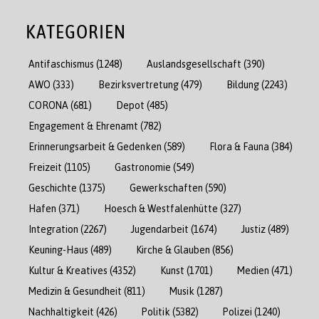
KATEGORIEN
Antifaschismus
(1248)
Auslandsgesellschaft
(390)
AWO
(333)
Bezirksvertretung
(479)
Bildung
(2243)
CORONA
(681)
Depot
(485)
Engagement & Ehrenamt
(782)
Erinnerungsarbeit & Gedenken
(589)
Flora & Fauna
(384)
Freizeit
(1105)
Gastronomie
(549)
Geschichte
(1375)
Gewerkschaften
(590)
Hafen
(371)
Hoesch & Westfalenhütte
(327)
Integration
(2267)
Jugendarbeit
(1674)
Justiz
(489)
Keuning-Haus
(489)
Kirche & Glauben
(856)
Kultur & Kreatives
(4352)
Kunst
(1701)
Medien
(471)
Medizin & Gesundheit
(811)
Musik
(1287)
Nachhaltigkeit
(426)
Politik
(5382)
Polizei
(1240)