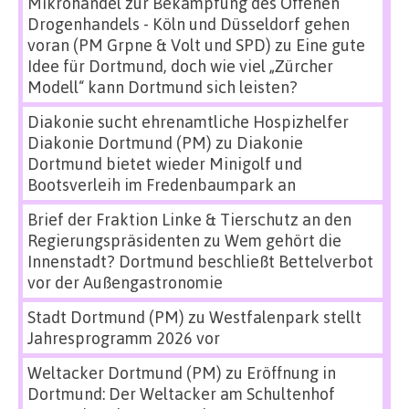
Mikrohandel zur Bekämpfung des Offenen
Drogenhandels - Köln und Düsseldorf gehen
voran (PM Grpne & Volt und SPD)
zu
Eine gute
Idee für Dortmund, doch wie viel „Zürcher
Modell“ kann Dortmund sich leisten?
Diakonie sucht ehrenamtliche Hospizhelfer
Diakonie Dortmund (PM)
zu
Diakonie
Dortmund bietet wieder Minigolf und
Bootsverleih im Fredenbaumpark an
Brief der Fraktion Linke & Tierschutz an den
Regierungspräsidenten
zu
Wem gehört die
Innenstadt? Dortmund beschließt Bettelverbot
vor der Außengastronomie
Stadt Dortmund (PM)
zu
Westfalenpark stellt
Jahresprogramm 2026 vor
Weltacker Dortmund (PM)
zu
Eröffnung in
Dortmund: Der Weltacker am Schultenhof