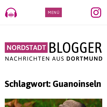
Skip
to
MENÜ
content
Schlagwort:
Guanoinseln