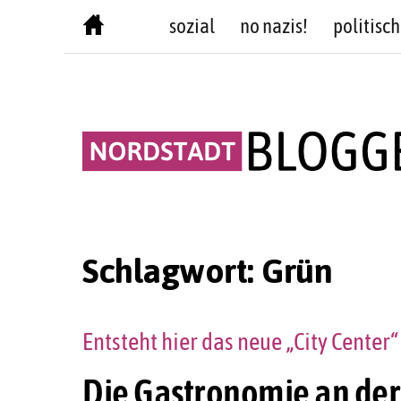
Skip
sozial
no nazis!
politisch
to
content
Schlagwort:
Grün
Entsteht hier das neue „City Cente
Die Gastronomie an der