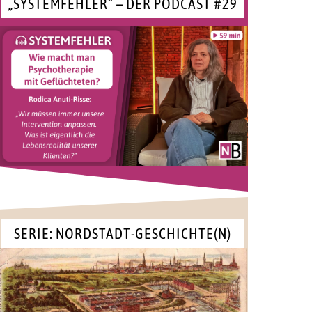
„SYSTEMFEHLER“ – DER PODCAST #29
SERIE: NORDSTADT-GESCHICHTE(N)