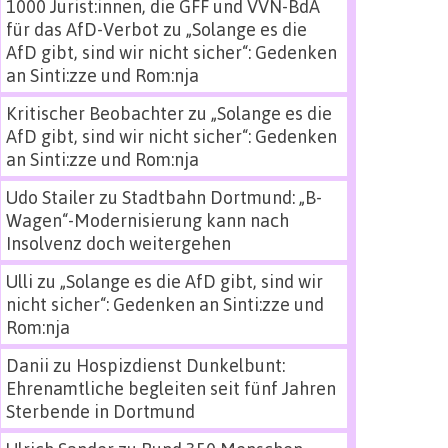
1000 Jurist:innen, die GFF und VVN-BdA
für das AfD-Verbot
zu
„Solange es die
AfD gibt, sind wir nicht sicher“: Gedenken
an Sinti:zze und Rom:nja
Kritischer Beobachter
zu
„Solange es die
AfD gibt, sind wir nicht sicher“: Gedenken
an Sinti:zze und Rom:nja
Udo Stailer
zu
Stadtbahn Dortmund: „B-
Wagen“-Modernisierung kann nach
Insolvenz doch weitergehen
Ulli
zu
„Solange es die AfD gibt, sind wir
nicht sicher“: Gedenken an Sinti:zze und
Rom:nja
Danii
zu
Hospizdienst Dunkelbunt:
Ehrenamtliche begleiten seit fünf Jahren
Sterbende in Dortmund