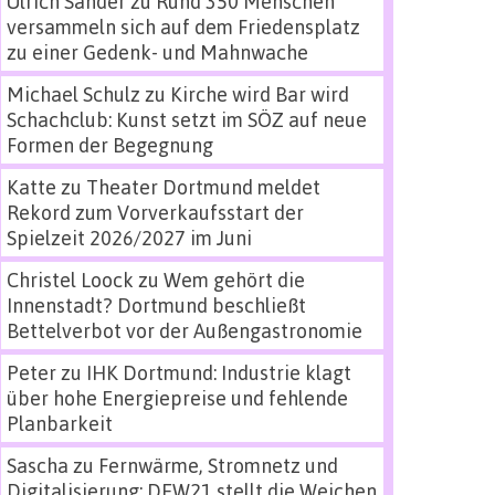
Ulrich Sander
zu
Rund 350 Menschen
versammeln sich auf dem Friedensplatz
zu einer Gedenk- und Mahnwache
Michael Schulz
zu
Kirche wird Bar wird
Schachclub: Kunst setzt im SÖZ auf neue
Formen der Begegnung
Katte
zu
Theater Dortmund meldet
Rekord zum Vorverkaufsstart der
Spielzeit 2026/2027 im Juni
Christel Loock
zu
Wem gehört die
Innenstadt? Dortmund beschließt
Bettelverbot vor der Außengastronomie
Peter
zu
IHK Dortmund: Industrie klagt
über hohe Energiepreise und fehlende
Planbarkeit
Sascha
zu
Fernwärme, Stromnetz und
Digitalisierung: DEW21 stellt die Weichen