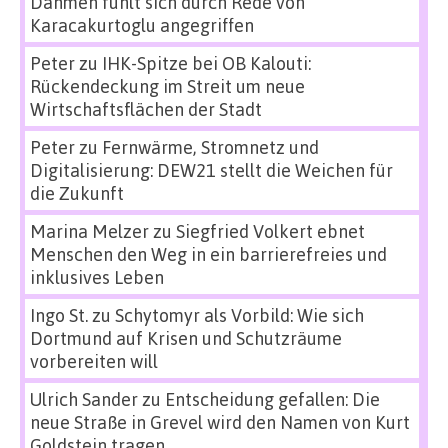
Dahmen fühlt sich durch Rede von
Karacakurtoglu angegriffen
Peter
zu
IHK-Spitze bei OB Kalouti:
Rückendeckung im Streit um neue
Wirtschaftsflächen der Stadt
Peter
zu
Fernwärme, Stromnetz und
Digitalisierung: DEW21 stellt die Weichen für
die Zukunft
Marina Melzer
zu
Siegfried Volkert ebnet
Menschen den Weg in ein barrierefreies und
inklusives Leben
Ingo St.
zu
Schytomyr als Vorbild: Wie sich
Dortmund auf Krisen und Schutzräume
vorbereiten will
Ulrich Sander
zu
Entscheidung gefallen: Die
neue Straße in Grevel wird den Namen von Kurt
Goldstein tragen