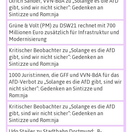
Ulrich Sander, VVN-BdA
zu
„Solange es die AfD
gibt, sind wir nicht sicher“: Gedenken an
Sinti:zze und Rom:nja
Grüne & Volt (PM)
zu
DSW21 rechnet mit 700
Millionen Euro zusätzlich für Infrastruktur und
Modernisierung
Kritischer Beobachter
zu
„Solange es die AfD
gibt, sind wir nicht sicher“: Gedenken an
Sinti:zze und Rom:nja
1000 Jurist:innen, die GFF und VVN-BdA für das
AfD-Verbot
zu
„Solange es die AfD gibt, sind wir
nicht sicher“: Gedenken an Sinti:zze und
Rom:nja
Kritischer Beobachter
zu
„Solange es die AfD
gibt, sind wir nicht sicher“: Gedenken an
Sinti:zze und Rom:nja
Udo Stailer
zu
Stadtbahn Dortmund: „B-