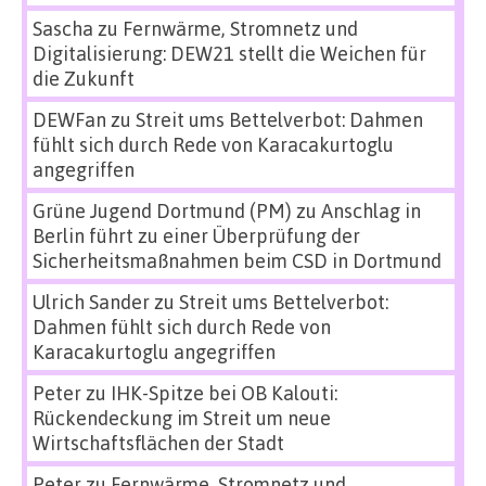
Sascha
zu
Fernwärme, Stromnetz und
Digitalisierung: DEW21 stellt die Weichen für
die Zukunft
DEWFan
zu
Streit ums Bettelverbot: Dahmen
fühlt sich durch Rede von Karacakurtoglu
angegriffen
Grüne Jugend Dortmund (PM)
zu
Anschlag in
Berlin führt zu einer Überprüfung der
Sicherheitsmaßnahmen beim CSD in Dortmund
Ulrich Sander
zu
Streit ums Bettelverbot:
Dahmen fühlt sich durch Rede von
Karacakurtoglu angegriffen
Peter
zu
IHK-Spitze bei OB Kalouti:
Rückendeckung im Streit um neue
Wirtschaftsflächen der Stadt
Peter
zu
Fernwärme, Stromnetz und