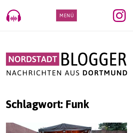
Skip
to
MENÜ
content
Schlagwort:
Funk