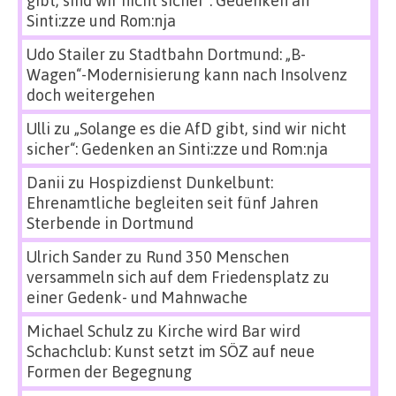
gibt, sind wir nicht sicher“: Gedenken an
Sinti:zze und Rom:nja
Udo Stailer
zu
Stadtbahn Dortmund: „B-
Wagen“-Modernisierung kann nach Insolvenz
doch weitergehen
Ulli
zu
„Solange es die AfD gibt, sind wir nicht
sicher“: Gedenken an Sinti:zze und Rom:nja
Danii
zu
Hospizdienst Dunkelbunt:
Ehrenamtliche begleiten seit fünf Jahren
Sterbende in Dortmund
Ulrich Sander
zu
Rund 350 Menschen
versammeln sich auf dem Friedensplatz zu
einer Gedenk- und Mahnwache
Michael Schulz
zu
Kirche wird Bar wird
Schachclub: Kunst setzt im SÖZ auf neue
Formen der Begegnung