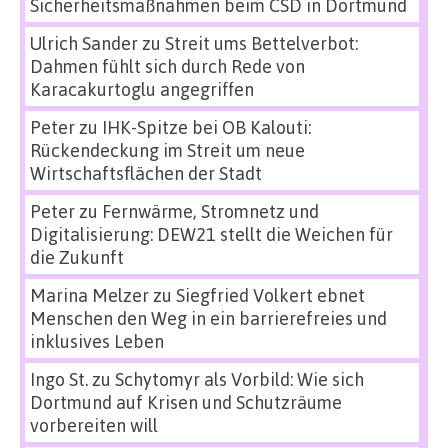
Sicherheitsmaßnahmen beim CSD in Dortmund
Ulrich Sander
zu
Streit ums Bettelverbot:
Dahmen fühlt sich durch Rede von
Karacakurtoglu angegriffen
Peter
zu
IHK-Spitze bei OB Kalouti:
Rückendeckung im Streit um neue
Wirtschaftsflächen der Stadt
Peter
zu
Fernwärme, Stromnetz und
Digitalisierung: DEW21 stellt die Weichen für
die Zukunft
Marina Melzer
zu
Siegfried Volkert ebnet
Menschen den Weg in ein barrierefreies und
inklusives Leben
Ingo St.
zu
Schytomyr als Vorbild: Wie sich
Dortmund auf Krisen und Schutzräume
vorbereiten will