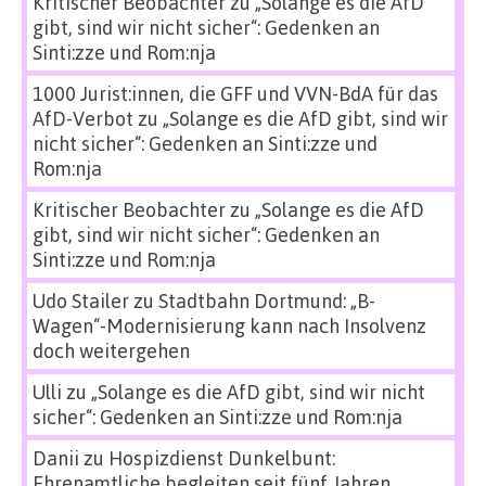
Kritischer Beobachter
zu
„Solange es die AfD
gibt, sind wir nicht sicher“: Gedenken an
Sinti:zze und Rom:nja
1000 Jurist:innen, die GFF und VVN-BdA für das
AfD-Verbot
zu
„Solange es die AfD gibt, sind wir
nicht sicher“: Gedenken an Sinti:zze und
Rom:nja
Kritischer Beobachter
zu
„Solange es die AfD
gibt, sind wir nicht sicher“: Gedenken an
Sinti:zze und Rom:nja
Udo Stailer
zu
Stadtbahn Dortmund: „B-
Wagen“-Modernisierung kann nach Insolvenz
doch weitergehen
Ulli
zu
„Solange es die AfD gibt, sind wir nicht
sicher“: Gedenken an Sinti:zze und Rom:nja
Danii
zu
Hospizdienst Dunkelbunt:
Ehrenamtliche begleiten seit fünf Jahren