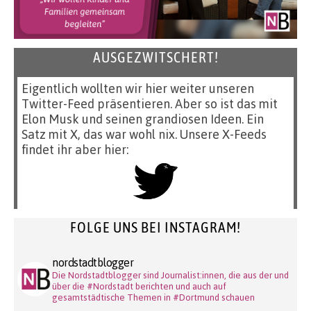
AUSGEZWITSCHERT!
Eigentlich wollten wir hier weiter unseren
Twitter-Feed präsentieren. Aber so ist das mit
Elon Musk und seinen grandiosen Ideen. Ein
Satz mit X, das war wohl nix. Unsere X-Feeds
findet ihr aber hier:
FOLGE UNS BEI INSTAGRAM!
nordstadtblogger
Die Nordstadtblogger sind Journalist:innen, die aus der und
über die #Nordstadt berichten und auch auf
gesamtstädtische Themen in #Dortmund schauen