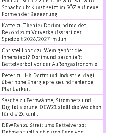
Michael Schulz
zu
Kirche wird Bar wird
Schachclub: Kunst setzt im SÖZ auf neue
Formen der Begegnung
Katte
zu
Theater Dortmund meldet
Rekord zum Vorverkaufsstart der
Spielzeit 2026/2027 im Juni
Christel Loock
zu
Wem gehört die
Innenstadt? Dortmund beschließt
Bettelverbot vor der Außengastronomie
Peter
zu
IHK Dortmund: Industrie klagt
über hohe Energiepreise und fehlende
Planbarkeit
Sascha
zu
Fernwärme, Stromnetz und
Digitalisierung: DEW21 stellt die Weichen
für die Zukunft
DEWFan
zu
Streit ums Bettelverbot:
Dahmen fühlt sich durch Rede von