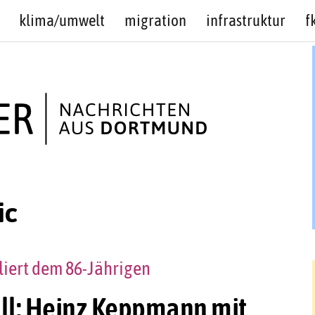
klima/umwelt
migration
infrastruktur
f
ic
liert dem 86-Jährigen
all: Heinz Keppmann mit