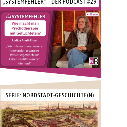
„SYSTEMFEHLER“ – DER PODCAST #29
SERIE: NORDSTADT-GESCHICHTE(N)