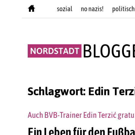
Skip
sozial
no nazis!
politisch
to
content
Schlagwort:
Edin Terz
Auch BVB-Trainer Edin Terzić gratu
Ein Leben für den Fußb