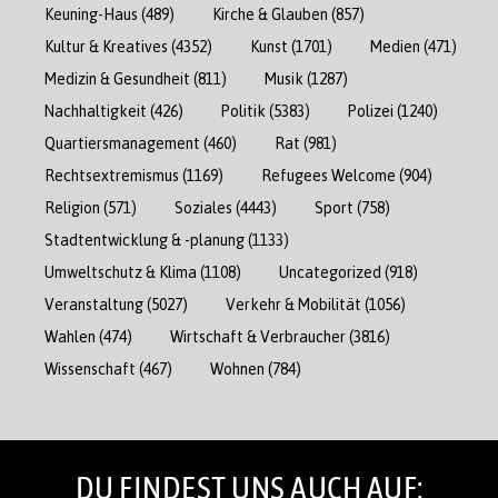
Keuning-Haus
(489)
Kirche & Glauben
(857)
Kultur & Kreatives
(4352)
Kunst
(1701)
Medien
(471)
Medizin & Gesundheit
(811)
Musik
(1287)
Nachhaltigkeit
(426)
Politik
(5383)
Polizei
(1240)
Quartiersmanagement
(460)
Rat
(981)
Rechtsextremismus
(1169)
Refugees Welcome
(904)
Religion
(571)
Soziales
(4443)
Sport
(758)
Stadtentwicklung & -planung
(1133)
Umweltschutz & Klima
(1108)
Uncategorized
(918)
Veranstaltung
(5027)
Verkehr & Mobilität
(1056)
Wahlen
(474)
Wirtschaft & Verbraucher
(3816)
Wissenschaft
(467)
Wohnen
(784)
DU FINDEST UNS AUCH AUF: