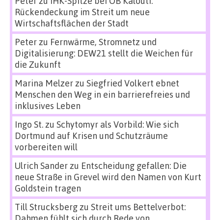
Peter
zu
IHK-Spitze bei OB Kalouti:
Rückendeckung im Streit um neue
Wirtschaftsflächen der Stadt
Peter
zu
Fernwärme, Stromnetz und
Digitalisierung: DEW21 stellt die Weichen für
die Zukunft
Marina Melzer
zu
Siegfried Volkert ebnet
Menschen den Weg in ein barrierefreies und
inklusives Leben
Ingo St.
zu
Schytomyr als Vorbild: Wie sich
Dortmund auf Krisen und Schutzräume
vorbereiten will
Ulrich Sander
zu
Entscheidung gefallen: Die
neue Straße in Grevel wird den Namen von Kurt
Goldstein tragen
Till Strucksberg
zu
Streit ums Bettelverbot:
Dahmen fühlt sich durch Rede von