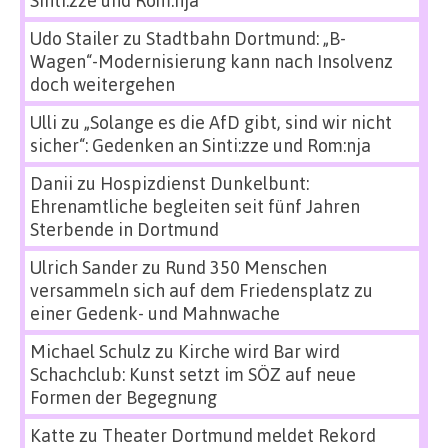
Sinti:zze und Rom:nja
Udo Stailer
zu
Stadtbahn Dortmund: „B-
Wagen“-Modernisierung kann nach Insolvenz
doch weitergehen
Ulli
zu
„Solange es die AfD gibt, sind wir nicht
sicher“: Gedenken an Sinti:zze und Rom:nja
Danii
zu
Hospizdienst Dunkelbunt:
Ehrenamtliche begleiten seit fünf Jahren
Sterbende in Dortmund
Ulrich Sander
zu
Rund 350 Menschen
versammeln sich auf dem Friedensplatz zu
einer Gedenk- und Mahnwache
Michael Schulz
zu
Kirche wird Bar wird
Schachclub: Kunst setzt im SÖZ auf neue
Formen der Begegnung
Katte
zu
Theater Dortmund meldet Rekord