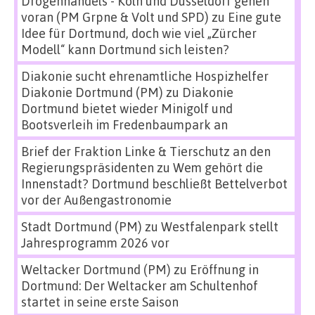
Drogenhandels - Köln und Düsseldorf gehen
voran (PM Grpne & Volt und SPD)
zu
Eine gute
Idee für Dortmund, doch wie viel „Zürcher
Modell“ kann Dortmund sich leisten?
Diakonie sucht ehrenamtliche Hospizhelfer
Diakonie Dortmund (PM)
zu
Diakonie
Dortmund bietet wieder Minigolf und
Bootsverleih im Fredenbaumpark an
Brief der Fraktion Linke & Tierschutz an den
Regierungspräsidenten
zu
Wem gehört die
Innenstadt? Dortmund beschließt Bettelverbot
vor der Außengastronomie
Stadt Dortmund (PM)
zu
Westfalenpark stellt
Jahresprogramm 2026 vor
Weltacker Dortmund (PM)
zu
Eröffnung in
Dortmund: Der Weltacker am Schultenhof
startet in seine erste Saison