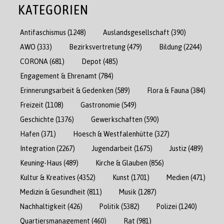
KATEGORIEN
Antifaschismus
(1248)
Auslandsgesellschaft
(390)
AWO
(333)
Bezirksvertretung
(479)
Bildung
(2244)
CORONA
(681)
Depot
(485)
Engagement & Ehrenamt
(784)
Erinnerungsarbeit & Gedenken
(589)
Flora & Fauna
(384)
Freizeit
(1108)
Gastronomie
(549)
Geschichte
(1376)
Gewerkschaften
(590)
Hafen
(371)
Hoesch & Westfalenhütte
(327)
Integration
(2267)
Jugendarbeit
(1675)
Justiz
(489)
Keuning-Haus
(489)
Kirche & Glauben
(856)
Kultur & Kreatives
(4352)
Kunst
(1701)
Medien
(471)
Medizin & Gesundheit
(811)
Musik
(1287)
Nachhaltigkeit
(426)
Politik
(5382)
Polizei
(1240)
Quartiersmanagement
(460)
Rat
(981)