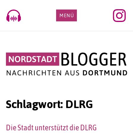
Skip
to
MENÜ
content
Schlagwort:
DLRG
Die Stadt unterstützt die DLRG