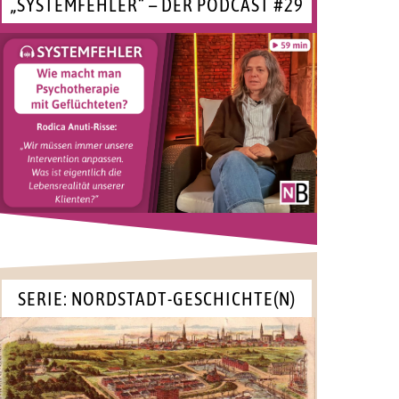
„SYSTEMFEHLER“ – DER PODCAST #29
SERIE: NORDSTADT-GESCHICHTE(N)