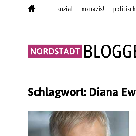
Skip
sozial
no nazis!
politisch
to
content
Schlagwort:
Diana Ew