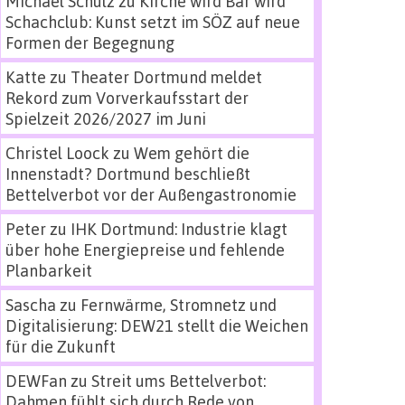
Michael Schulz
zu
Kirche wird Bar wird
Schachclub: Kunst setzt im SÖZ auf neue
Formen der Begegnung
Katte
zu
Theater Dortmund meldet
Rekord zum Vorverkaufsstart der
Spielzeit 2026/2027 im Juni
Christel Loock
zu
Wem gehört die
Innenstadt? Dortmund beschließt
Bettelverbot vor der Außengastronomie
Peter
zu
IHK Dortmund: Industrie klagt
über hohe Energiepreise und fehlende
Planbarkeit
Sascha
zu
Fernwärme, Stromnetz und
Digitalisierung: DEW21 stellt die Weichen
für die Zukunft
DEWFan
zu
Streit ums Bettelverbot:
Dahmen fühlt sich durch Rede von