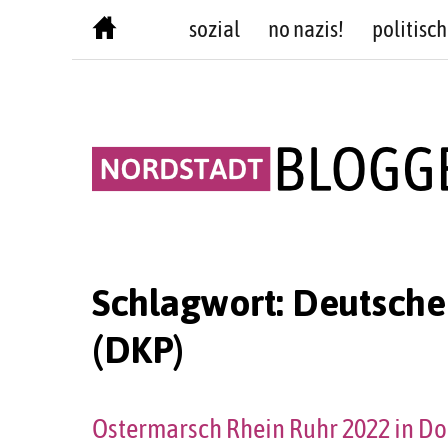
Skip
sozial
no nazis!
politisch
to
content
Schlagwort:
Deutsche
(DKP)
Ostermarsch Rhein Ruhr 2022 in D