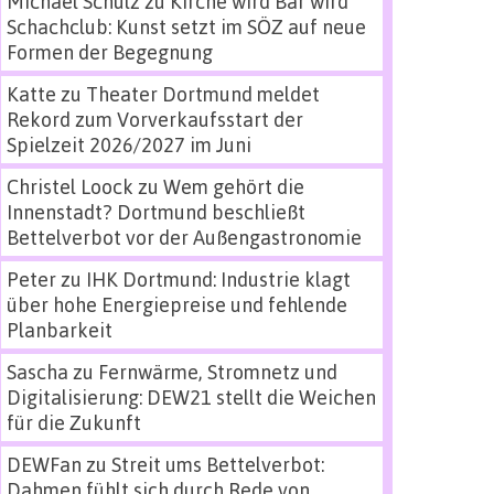
Michael Schulz
zu
Kirche wird Bar wird
Schachclub: Kunst setzt im SÖZ auf neue
Formen der Begegnung
Katte
zu
Theater Dortmund meldet
Rekord zum Vorverkaufsstart der
Spielzeit 2026/2027 im Juni
Christel Loock
zu
Wem gehört die
Innenstadt? Dortmund beschließt
Bettelverbot vor der Außengastronomie
Peter
zu
IHK Dortmund: Industrie klagt
über hohe Energiepreise und fehlende
Planbarkeit
Sascha
zu
Fernwärme, Stromnetz und
Digitalisierung: DEW21 stellt die Weichen
für die Zukunft
DEWFan
zu
Streit ums Bettelverbot:
Dahmen fühlt sich durch Rede von