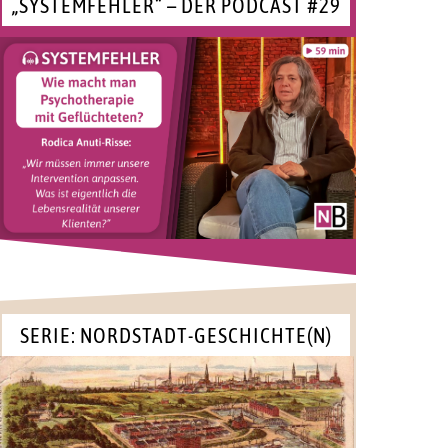
„SYSTEMFEHLER“ – DER PODCAST #29
SERIE: NORDSTADT-GESCHICHTE(N)