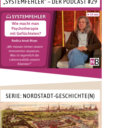
„SYSTEMFEHLER“ – DER PODCAST #29
SERIE: NORDSTADT-GESCHICHTE(N)