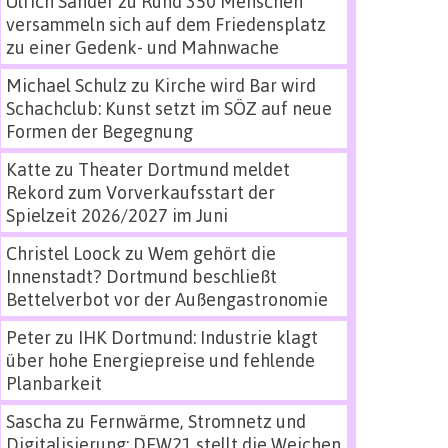
Ulrich Sander
zu
Rund 350 Menschen
versammeln sich auf dem Friedensplatz
zu einer Gedenk- und Mahnwache
Michael Schulz
zu
Kirche wird Bar wird
Schachclub: Kunst setzt im SÖZ auf neue
Formen der Begegnung
Katte
zu
Theater Dortmund meldet
Rekord zum Vorverkaufsstart der
Spielzeit 2026/2027 im Juni
Christel Loock
zu
Wem gehört die
Innenstadt? Dortmund beschließt
Bettelverbot vor der Außengastronomie
Peter
zu
IHK Dortmund: Industrie klagt
über hohe Energiepreise und fehlende
Planbarkeit
Sascha
zu
Fernwärme, Stromnetz und
Digitalisierung: DEW21 stellt die Weichen