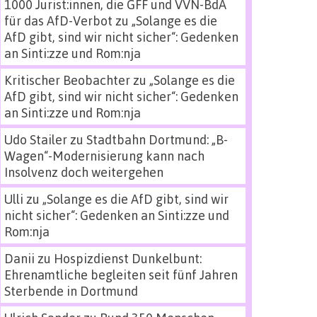
1000 Jurist:innen, die GFF und VVN-BdA
für das AfD-Verbot
zu
„Solange es die
AfD gibt, sind wir nicht sicher“: Gedenken
an Sinti:zze und Rom:nja
Kritischer Beobachter
zu
„Solange es die
AfD gibt, sind wir nicht sicher“: Gedenken
an Sinti:zze und Rom:nja
Udo Stailer
zu
Stadtbahn Dortmund: „B-
Wagen“-Modernisierung kann nach
Insolvenz doch weitergehen
Ulli
zu
„Solange es die AfD gibt, sind wir
nicht sicher“: Gedenken an Sinti:zze und
Rom:nja
Danii
zu
Hospizdienst Dunkelbunt:
Ehrenamtliche begleiten seit fünf Jahren
Sterbende in Dortmund