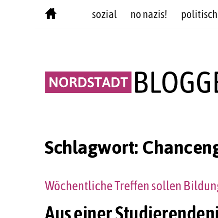
Skip
sozial
no nazis!
politisch
to
content
Schlagwort:
Chanceng
Wöchentliche Treffen sollen Bildu
Aus einer Studierendeni