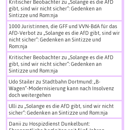
Kritischer Beobachter
zu
„Solange es die AfD
gibt, sind wir nicht sicher“: Gedenken an
Sinti:zze und Rom:nja
1000 Jurist:innen, die GFF und VVN-BdA für das
AfD-Verbot
zu
„Solange es die AfD gibt, sind wir
nicht sicher“: Gedenken an Sinti:zze und
Rom:nja
Kritischer Beobachter
zu
„Solange es die AfD
gibt, sind wir nicht sicher“: Gedenken an
Sinti:zze und Rom:nja
Udo Stailer
zu
Stadtbahn Dortmund: „B-
Wagen“-Modernisierung kann nach Insolvenz
doch weitergehen
Ulli
zu
„Solange es die AfD gibt, sind wir nicht
sicher“: Gedenken an Sinti:zze und Rom:nja
Danii
zu
Hospizdienst Dunkelbunt: