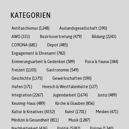
KATEGORIEN
Antifaschismus
(1248)
Auslandsgesellschaft
(390)
AWO
(333)
Bezirksvertretung
(479)
Bildung
(2243)
CORONA
(681)
Depot
(485)
Engagement & Ehrenamt
(782)
Erinnerungsarbeit & Gedenken
(589)
Flora & Fauna
(384)
Freizeit
(1105)
Gastronomie
(549)
Geschichte
(1375)
Gewerkschaften
(590)
Hafen
(371)
Hoesch & Westfalenhütte
(327)
Integration
(2267)
Jugendarbeit
(1674)
Justiz
(489)
Keuning-Haus
(489)
Kirche & Glauben
(856)
Kultur & Kreatives
(4352)
Kunst
(1701)
Medien
(471)
Medizin & Gesundheit
(811)
Musik
(1287)
Nachhaltigkeit
(426)
Politik
(5382)
Polizei
(1240)