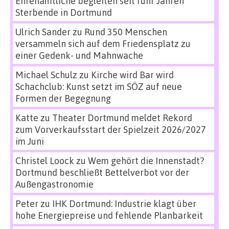
Ehrenamtliche begleiten seit fünf Jahren
Sterbende in Dortmund
Ulrich Sander
zu
Rund 350 Menschen
versammeln sich auf dem Friedensplatz zu
einer Gedenk- und Mahnwache
Michael Schulz
zu
Kirche wird Bar wird
Schachclub: Kunst setzt im SÖZ auf neue
Formen der Begegnung
Katte
zu
Theater Dortmund meldet Rekord
zum Vorverkaufsstart der Spielzeit 2026/2027
im Juni
Christel Loock
zu
Wem gehört die Innenstadt?
Dortmund beschließt Bettelverbot vor der
Außengastronomie
Peter
zu
IHK Dortmund: Industrie klagt über
hohe Energiepreise und fehlende Planbarkeit