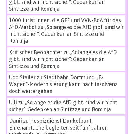
gibt, sind wir nicht sicher“: Gedenken an
Sinti:zze und Rom:nja
1000 Jurist:innen, die GFF und VVN-BdA für das
AfD-Verbot
zu
„Solange es die AfD gibt, sind wir
nicht sicher“: Gedenken an Sinti:zze und
Rom:nja
Kritischer Beobachter
zu
„Solange es die AfD
gibt, sind wir nicht sicher“: Gedenken an
Sinti:zze und Rom:nja
Udo Stailer
zu
Stadtbahn Dortmund: „B-
Wagen“-Modernisierung kann nach Insolvenz
doch weitergehen
Ulli
zu
„Solange es die AfD gibt, sind wir nicht
sicher“: Gedenken an Sinti:zze und Rom:nja
Danii
zu
Hospizdienst Dunkelbunt:
Ehrenamtliche begleiten seit fünf Jahren