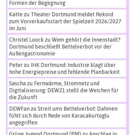
Formen der Begegnung
Katte
zu
Theater Dortmund meldet Rekord
zum Vorverkaufsstart der Spielzeit 2026/2027
im Juni
Christel Loock
zu
Wem gehört die Innenstadt?
Dortmund beschließt Bettelverbot vor der
Außengastronomie
Peter
zu
IHK Dortmund: Industrie klagt über
hohe Energiepreise und fehlende Planbarkeit
Sascha
zu
Fernwärme, Stromnetz und
Digitalisierung: DEW21 stellt die Weichen für
die Zukunft
DEWFan
zu
Streit ums Bettelverbot: Dahmen
fühlt sich durch Rede von Karacakurtoglu
angegriffen
Grüne Jugend Dortmund (PM)
zu
Anschlag in