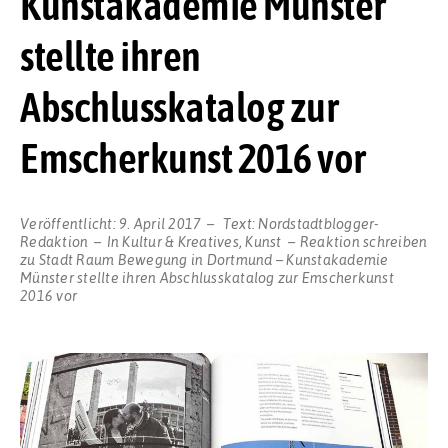
Kunstakademie Münster
stellte ihren
Abschlusskatalog zur
Emscherkunst 2016 vor
Veröffentlicht:
9. April 2017
Text:
Nordstadtblogger-
Redaktion
In
Kultur & Kreatives
,
Kunst
Reaktion schreiben
zu Stadt Raum Bewegung in Dortmund – Kunstakademie
Münster stellte ihren Abschlusskatalog zur Emscherkunst
2016 vor