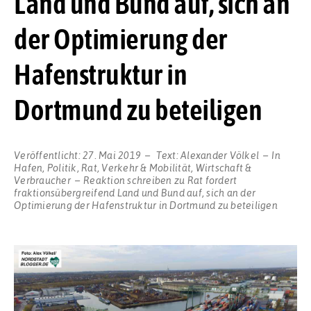
Land und Bund auf, sich an
der Optimierung der
Hafenstruktur in
Dortmund zu beteiligen
Veröffentlicht:
27. Mai 2019
Text:
Alexander Völkel
In
Hafen
,
Politik
,
Rat
,
Verkehr & Mobilität
,
Wirtschaft &
Verbraucher
Reaktion schreiben
zu Rat fordert
fraktionsübergreifend Land und Bund auf, sich an der
Optimierung der Hafenstruktur in Dortmund zu beteiligen