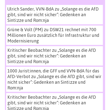
Ulrich Sander, VVN-BdA
zu
„Solange es die AfD
gibt, sind wir nicht sicher“: Gedenken an
Sinti:zze und Rom:nja
Grüne & Volt (PM)
zu
DSW21 rechnet mit 700
Millionen Euro zusätzlich für Infrastruktur und
Modernisierung
Kritischer Beobachter
zu
„Solange es die AfD
gibt, sind wir nicht sicher“: Gedenken an
Sinti:zze und Rom:nja
1000 Jurist:innen, die GFF und VVN-BdA für das
AfD-Verbot
zu
„Solange es die AfD gibt, sind wir
nicht sicher“: Gedenken an Sinti:zze und
Rom:nja
Kritischer Beobachter
zu
„Solange es die AfD
gibt, sind wir nicht sicher“: Gedenken an
Sinti:zze und Rom:nja