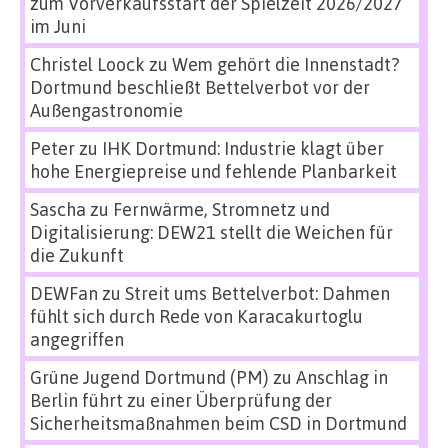
zum Vorverkaufsstart der Spielzeit 2026/2027
im Juni
Christel Loock
zu
Wem gehört die Innenstadt?
Dortmund beschließt Bettelverbot vor der
Außengastronomie
Peter
zu
IHK Dortmund: Industrie klagt über
hohe Energiepreise und fehlende Planbarkeit
Sascha
zu
Fernwärme, Stromnetz und
Digitalisierung: DEW21 stellt die Weichen für
die Zukunft
DEWFan
zu
Streit ums Bettelverbot: Dahmen
fühlt sich durch Rede von Karacakurtoglu
angegriffen
Grüne Jugend Dortmund (PM)
zu
Anschlag in
Berlin führt zu einer Überprüfung der
Sicherheitsmaßnahmen beim CSD in Dortmund