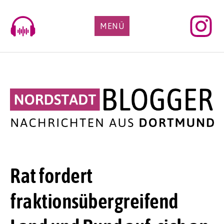
Skip
to
MENÜ
content
Rat fordert
fraktionsübergreifend