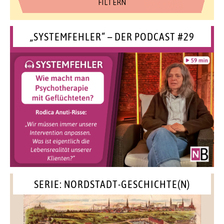
„SYSTEMFEHLER“ – DER PODCAST #29
SERIE: NORDSTADT-GESCHICHTE(N)