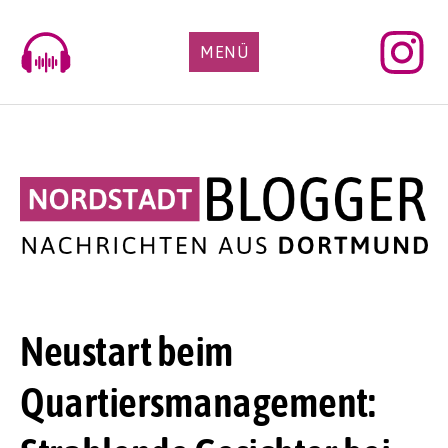
Skip
to
MENÜ
content
Neustart beim
Quartiersmanagement: