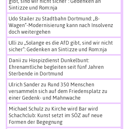
gibt, sind wir nicht sicher“: Gedenken an
Sinti:zze und Rom:nja
Udo Stailer
zu
Stadtbahn Dortmund: „B-
Wagen“-Modernisierung kann nach Insolvenz
doch weitergehen
Ulli
zu
„Solange es die AfD gibt, sind wir nicht
sicher“: Gedenken an Sinti:zze und Rom:nja
Danii
zu
Hospizdienst Dunkelbunt:
Ehrenamtliche begleiten seit fünf Jahren
Sterbende in Dortmund
Ulrich Sander
zu
Rund 350 Menschen
versammeln sich auf dem Friedensplatz zu
einer Gedenk- und Mahnwache
Michael Schulz
zu
Kirche wird Bar wird
Schachclub: Kunst setzt im SÖZ auf neue
Formen der Begegnung