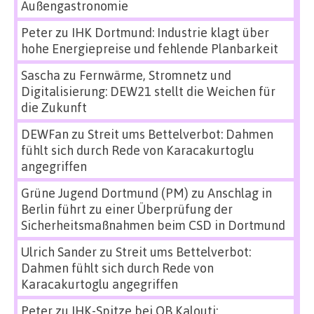
Außengastronomie
Peter
zu
IHK Dortmund: Industrie klagt über
hohe Energiepreise und fehlende Planbarkeit
Sascha
zu
Fernwärme, Stromnetz und
Digitalisierung: DEW21 stellt die Weichen für
die Zukunft
DEWFan
zu
Streit ums Bettelverbot: Dahmen
fühlt sich durch Rede von Karacakurtoglu
angegriffen
Grüne Jugend Dortmund (PM)
zu
Anschlag in
Berlin führt zu einer Überprüfung der
Sicherheitsmaßnahmen beim CSD in Dortmund
Ulrich Sander
zu
Streit ums Bettelverbot:
Dahmen fühlt sich durch Rede von
Karacakurtoglu angegriffen
Peter
zu
IHK-Spitze bei OB Kalouti: