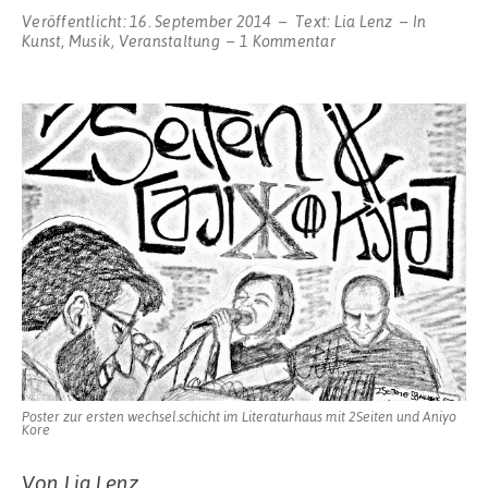
Veröffentlicht:
16. September 2014
Text:
Lia Lenz
In
zu
Kunst
,
Musik
,
Veranstaltung
1 Kommentar
Erste
“wechsel.schicht”
im
Literaturhaus
Poster zur ersten wechsel.schicht im Literaturhaus mit 2Seiten und Aniyo
Kore
Von Lia Lenz