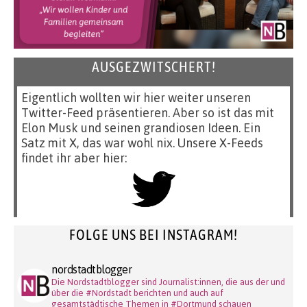
AUSGEZWITSCHERT!
Eigentlich wollten wir hier weiter unseren
Twitter-Feed präsentieren. Aber so ist das mit
Elon Musk und seinen grandiosen Ideen. Ein
Satz mit X, das war wohl nix. Unsere X-Feeds
findet ihr aber hier:
FOLGE UNS BEI INSTAGRAM!
nordstadtblogger
Die Nordstadtblogger sind Journalist:innen, die aus der und
über die #Nordstadt berichten und auch auf
gesamtstädtische Themen in #Dortmund schauen