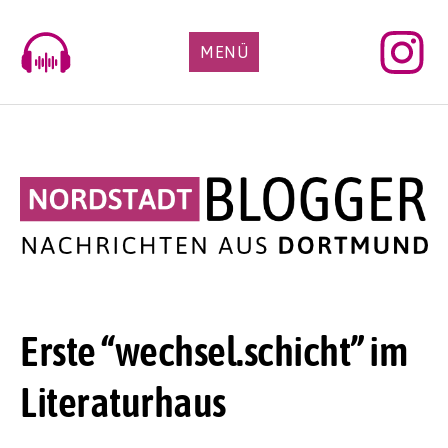
Skip
to
MENÜ
content
Erste “wechsel.schicht” im
Literaturhaus