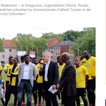
-Redaktion
In
Integration
,
Jugendarbeit
,
Politik
,
Polizei
,
eaktion schreiben
zu Internationales Fußball-Turnier in der
nt als Schirmherr