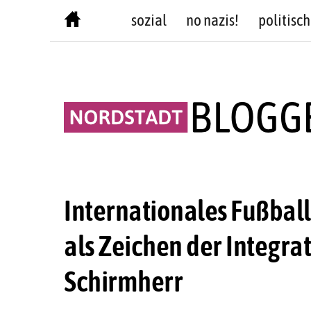
Skip
sozial
no nazis!
politisch
to
content
Internationales Fußball
als Zeichen der Integrat
Schirmherr