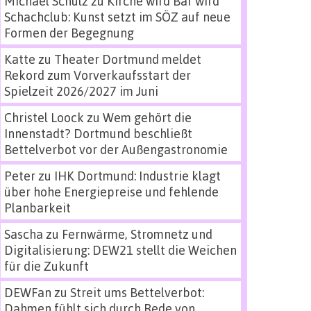
Michael Schulz
zu
Kirche wird Bar wird
Schachclub: Kunst setzt im SÖZ auf neue
Formen der Begegnung
Katte
zu
Theater Dortmund meldet
Rekord zum Vorverkaufsstart der
Spielzeit 2026/2027 im Juni
Christel Loock
zu
Wem gehört die
Innenstadt? Dortmund beschließt
Bettelverbot vor der Außengastronomie
Peter
zu
IHK Dortmund: Industrie klagt
über hohe Energiepreise und fehlende
Planbarkeit
Sascha
zu
Fernwärme, Stromnetz und
Digitalisierung: DEW21 stellt die Weichen
für die Zukunft
DEWFan
zu
Streit ums Bettelverbot:
Dahmen fühlt sich durch Rede von