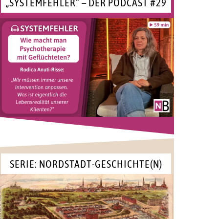
„SYSTEMFEHLER“ – DER PODCAST #29
SERIE: NORDSTADT-GESCHICHTE(N)