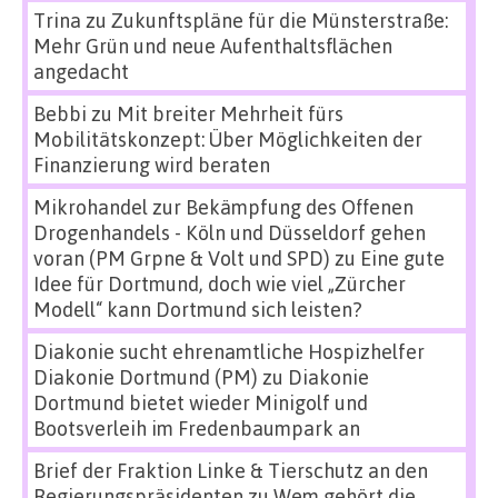
Trina
zu
Zukunftspläne für die Münsterstraße:
Mehr Grün und neue Aufenthaltsflächen
angedacht
Bebbi
zu
Mit breiter Mehrheit fürs
Mobilitätskonzept: Über Möglichkeiten der
Finanzierung wird beraten
Mikrohandel zur Bekämpfung des Offenen
Drogenhandels - Köln und Düsseldorf gehen
voran (PM Grpne & Volt und SPD)
zu
Eine gute
Idee für Dortmund, doch wie viel „Zürcher
Modell“ kann Dortmund sich leisten?
Diakonie sucht ehrenamtliche Hospizhelfer
Diakonie Dortmund (PM)
zu
Diakonie
Dortmund bietet wieder Minigolf und
Bootsverleih im Fredenbaumpark an
Brief der Fraktion Linke & Tierschutz an den
Regierungspräsidenten
zu
Wem gehört die