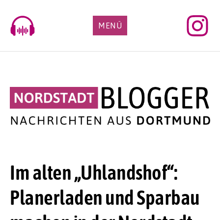
Skip
to
MENÜ
content
Im alten „Uhlandshof“:
Planerladen und Sparbau