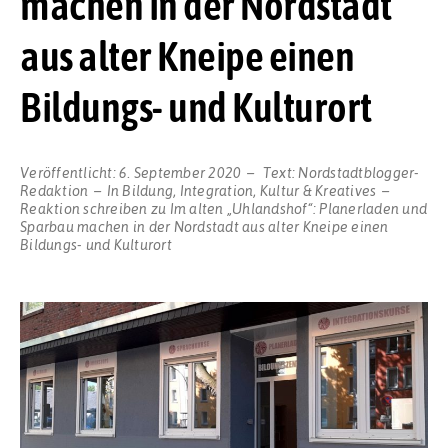
machen in der Nordstadt
aus alter Kneipe einen
Bildungs- und Kulturort
Veröffentlicht:
6. September 2020
Text:
Nordstadtblogger-
Redaktion
In
Bildung
,
Integration
,
Kultur & Kreatives
Reaktion schreiben
zu Im alten „Uhlandshof“: Planerladen und
Sparbau machen in der Nordstadt aus alter Kneipe einen
Bildungs- und Kulturort