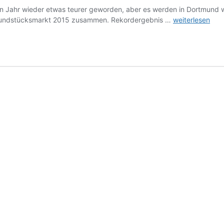
ahr wieder etwas teurer geworden, aber es werden in Dortmund weit
Grundstücksmar
 Grundstücksmarkt 2015 zusammen. Rekordergebnis …
weiterlesen
2016:
Die
Preise
in
Dortmund
ziehen
2015
weiter
an,
sind
aber
noch
nicht
überhöht