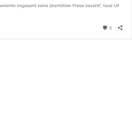
erhin insgesamt keine überhöhten Preise bezahlt“, fasst Ulf
ktbericht
Kommenta
0