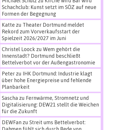
Michael Schulz
zu
Kirche wird Bar wird
Schachclub: Kunst setzt im SÖZ auf neue
Formen der Begegnung
Katte
zu
Theater Dortmund meldet
Rekord zum Vorverkaufsstart der
Spielzeit 2026/2027 im Juni
Christel Loock
zu
Wem gehört die
Innenstadt? Dortmund beschließt
Bettelverbot vor der Außengastronomie
Peter
zu
IHK Dortmund: Industrie klagt
über hohe Energiepreise und fehlende
Planbarkeit
Sascha
zu
Fernwärme, Stromnetz und
Digitalisierung: DEW21 stellt die Weichen
für die Zukunft
DEWFan
zu
Streit ums Bettelverbot:
Dahmen fühlt sich durch Rede von