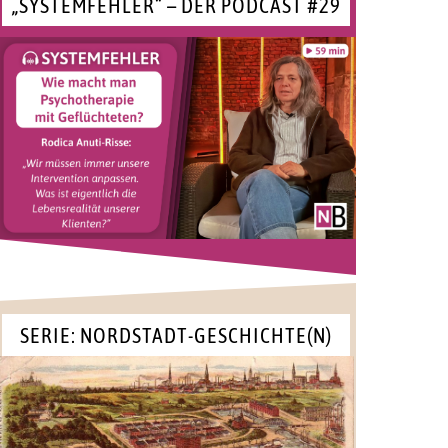
„SYSTEMFEHLER“ – DER PODCAST #29
SERIE: NORDSTADT-GESCHICHTE(N)