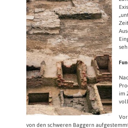
Exi
„un
Zei
Aus
Ein
seh
Fun
Nac
Pro
im 
vol
Vor
von den schweren Baggern aufgestemmt,