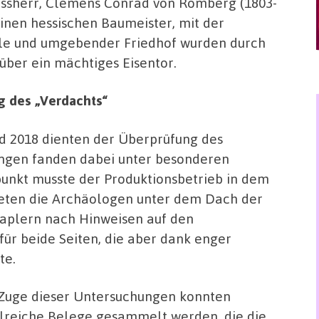
ossherr, Clemens Conrad von Romberg (1803-
einen hessischen Baumeister, mit der
lle und umgebender Friedhof wurden durch
über ein mächtiges Eisentor.
g des „Verdachts“
d 2018 dienten der Überprüfung des
ngen fanden dabei unter besonderen
punkt musste der Produktionsbetrieb in dem
deten die Archäologen unter dem Dach der
aplern nach Hinweisen auf den
für beide Seiten, die aber dank enger
te.
Zuge dieser Untersuchungen konnten
lreiche Belege gesammelt werden, die die