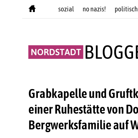
Skip
sozial
no nazis!
politisch
to
content
Grabkapelle und Gruf
einer Ruhestätte von 
Bergwerksfamilie auf 