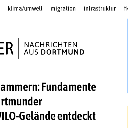
klima/umwelt
migration
infrastruktur
f
tkammern: Fundamente
Dortmunder
WILO-Gelände entdeckt