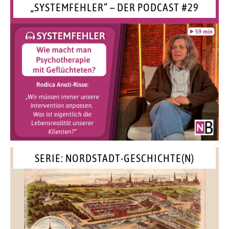
„SYSTEMFEHLER“ – DER PODCAST #29
SERIE: NORDSTADT-GESCHICHTE(N)