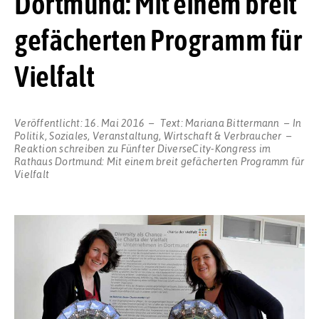
Dortmund: Mit einem breit
gefächerten Programm für
Vielfalt
Veröffentlicht:
16. Mai 2016
Text:
Mariana Bittermann
In
Politik
,
Soziales
,
Veranstaltung
,
Wirtschaft & Verbraucher
Reaktion schreiben
zu Fünfter DiverseCity-Kongress im
Rathaus Dortmund: Mit einem breit gefächerten Programm für
Vielfalt