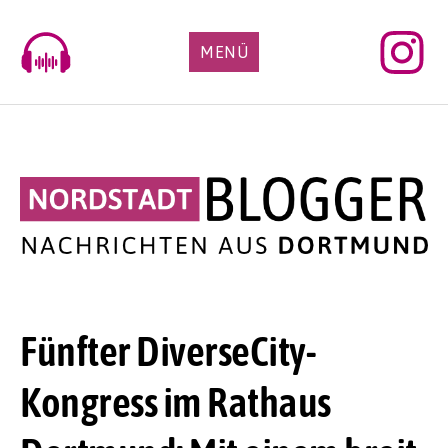
Skip
to
MENÜ
content
Fünfter DiverseCity-
Kongress im Rathaus