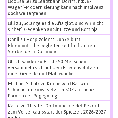
Udo Stailer
zu
Stadtbahn Dortmund: „B-
Wagen“-Modernisierung kann nach Insolvenz
doch weitergehen
Ulli
zu
„Solange es die AfD gibt, sind wir nicht
sicher“: Gedenken an Sinti:zze und Rom:nja
Danii
zu
Hospizdienst Dunkelbunt:
Ehrenamtliche begleiten seit fünf Jahren
Sterbende in Dortmund
Ulrich Sander
zu
Rund 350 Menschen
versammeln sich auf dem Friedensplatz zu
einer Gedenk- und Mahnwache
Michael Schulz
zu
Kirche wird Bar wird
Schachclub: Kunst setzt im SÖZ auf neue
Formen der Begegnung
Katte
zu
Theater Dortmund meldet Rekord
zum Vorverkaufsstart der Spielzeit 2026/2027
im Juni