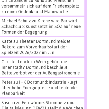
Ulrich Sander
zu
Rund 350 Menschen
versammeln sich auf dem Friedensplatz
zu einer Gedenk- und Mahnwache
Michael Schulz
zu
Kirche wird Bar wird
Schachclub: Kunst setzt im SÖZ auf neue
Formen der Begegnung
Katte
zu
Theater Dortmund meldet
Rekord zum Vorverkaufsstart der
Spielzeit 2026/2027 im Juni
Christel Loock
zu
Wem gehört die
Innenstadt? Dortmund beschließt
Bettelverbot vor der Außengastronomie
Peter
zu
IHK Dortmund: Industrie klagt
über hohe Energiepreise und fehlende
Planbarkeit
Sascha
zu
Fernwärme, Stromnetz und
Digitalisierung: DEW21 stellt die Weichen