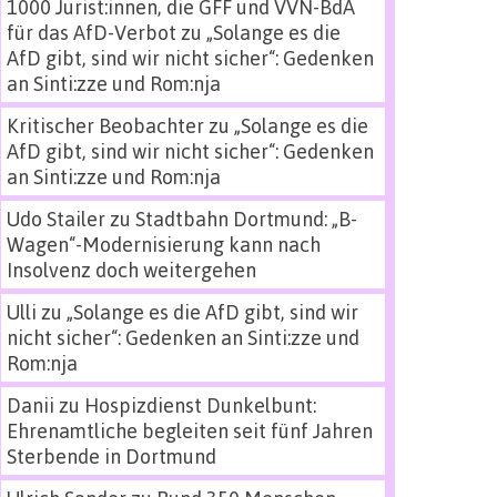
1000 Jurist:innen, die GFF und VVN-BdA
für das AfD-Verbot
zu
„Solange es die
AfD gibt, sind wir nicht sicher“: Gedenken
an Sinti:zze und Rom:nja
Kritischer Beobachter
zu
„Solange es die
AfD gibt, sind wir nicht sicher“: Gedenken
an Sinti:zze und Rom:nja
Udo Stailer
zu
Stadtbahn Dortmund: „B-
Wagen“-Modernisierung kann nach
Insolvenz doch weitergehen
Ulli
zu
„Solange es die AfD gibt, sind wir
nicht sicher“: Gedenken an Sinti:zze und
Rom:nja
Danii
zu
Hospizdienst Dunkelbunt:
Ehrenamtliche begleiten seit fünf Jahren
Sterbende in Dortmund