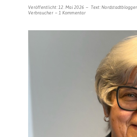
Veröffentlicht:
12. Mai 2026
Text:
Nordstadtblogge
zu
Verbraucher
1 Kommentar
Wiederwahl:
Gabriele
Henter bleibt
die
Bezirkschefin
bei
der
IG
BAU
Bochum-
Dortmund