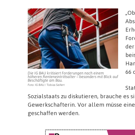
„Ob
Abs
Erh
For
der
bei
Han
66 
Die IG BAU kritisiert Forderungen nach einem
höheren Renteneintrittsalter – besonders mit Blick auf
Beschäftigte am Bau.
Foto: IG BAU / Tobias Seifert
Sta
Sozialstaats zu diskutieren, brauche es 
Gewerkschafterin. Vor allem müsse eine 
geschaffen werden.