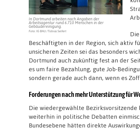
Str
Arb
In Dortmund arbeiten nach Angaben der
Arbeitsagentur rund 6.710 Menschen in der
Gebäudereinigung.
Foto: IG BAU /Tobias Seifert
Die
Beschäftigten in der Region, sich aktiv f
unsicheren Zeiten sei das besonders wic
Dortmund auch zukünftig fest an der Seit
es um faire Bezahlung, gute Job-Bedingu
sondern gerade auch dann, wenn es Zoff 
Forderungen nach mehr Unterstützung für W
Die wiedergewählte Bezirksvorsitzende k
weiterhin in politische Debatten einmis
Bundesebene hätten direkte Auswirkunge