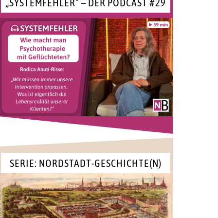
„SYSTEMFEHLER“ – DER PODCAST #29
SERIE: NORDSTADT-GESCHICHTE(N)