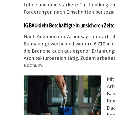
Löhne und eine stärkere Tarifbindung ei
Forderungen nach Einschnitten bei sozia
IG BAU sieht Beschäftigte in unsicheren Zeite
Nach Angaben der Arbeitsagentur arbei
Bauhauptgewerbe und weitere 6.710 in d
die Branche auch aus eigener Erfahrung: S
Architekturbereich tätig. Zudem arbeitet
Bochum.
Mit
Arb
Bau
Rei
Dac
kom