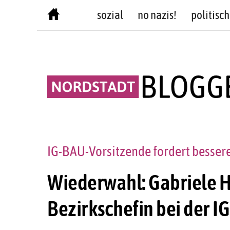
Skip
sozial
no nazis!
politisch
to
content
IG-BAU-Vorsitzende fordert besser
Wiederwahl: Gabriele He
Bezirkschefin bei der