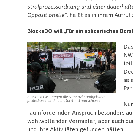
Strafprozessordnung und einer dauerhaf
Oppositionelle
“, heißt es in ihrem Aufru
BlockaDO will „Für ein solidarisches Dor
Das
NWD
tei
Dec
sei
Par
BlockaDO will gegen die Neonazi-Kundgebung
protestieren und nach Dorstfeld marschieren.
Nun
raumfordernden Anspruch besonders auf 
wohlwollender Vermieter, aber auch dur
und ihre Aktivitäten gefunden hätten.