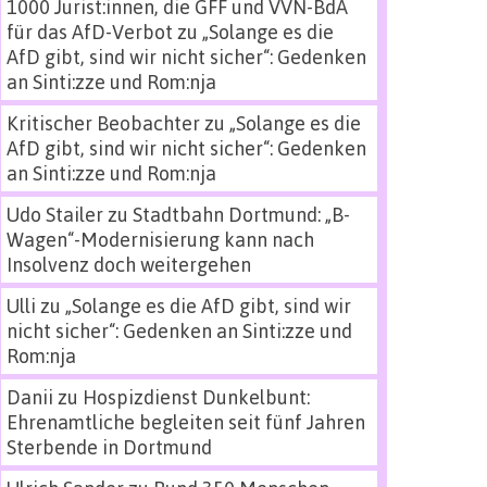
1000 Jurist:innen, die GFF und VVN-BdA
für das AfD-Verbot
zu
„Solange es die
AfD gibt, sind wir nicht sicher“: Gedenken
an Sinti:zze und Rom:nja
Kritischer Beobachter
zu
„Solange es die
AfD gibt, sind wir nicht sicher“: Gedenken
an Sinti:zze und Rom:nja
Udo Stailer
zu
Stadtbahn Dortmund: „B-
Wagen“-Modernisierung kann nach
Insolvenz doch weitergehen
Ulli
zu
„Solange es die AfD gibt, sind wir
nicht sicher“: Gedenken an Sinti:zze und
Rom:nja
Danii
zu
Hospizdienst Dunkelbunt:
Ehrenamtliche begleiten seit fünf Jahren
Sterbende in Dortmund