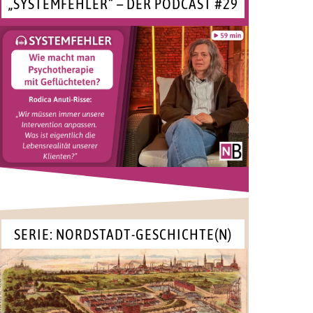
„SYSTEMFEHLER“ – DER PODCAST #29
SERIE: NORDSTADT-GESCHICHTE(N)