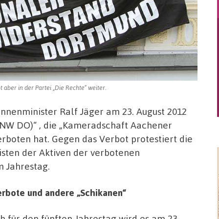
aber in der Partei „Die Rechte“ weiter.
 Innenminister Ralf Jäger am 23. August 2012
NW DO)“ , die „Kameradschaft Aachener
boten hat. Gegen das Verbot protestiert die
isten der Aktiven der verbotenen
m Jahrestag.
rbote und andere „Schikanen“
h für den fünften Jahrestag wird es am 23.