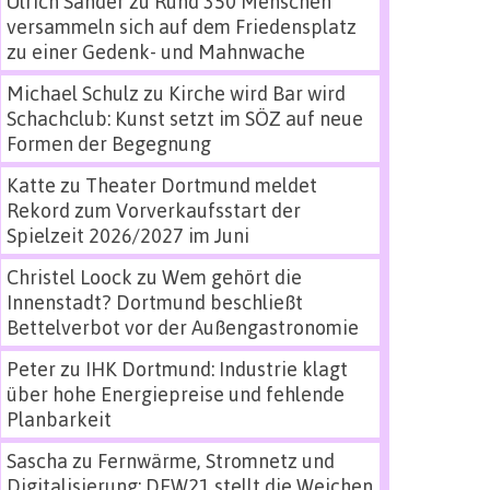
Ulrich Sander
zu
Rund 350 Menschen
versammeln sich auf dem Friedensplatz
zu einer Gedenk- und Mahnwache
Michael Schulz
zu
Kirche wird Bar wird
Schachclub: Kunst setzt im SÖZ auf neue
Formen der Begegnung
Katte
zu
Theater Dortmund meldet
Rekord zum Vorverkaufsstart der
Spielzeit 2026/2027 im Juni
Christel Loock
zu
Wem gehört die
Innenstadt? Dortmund beschließt
Bettelverbot vor der Außengastronomie
Peter
zu
IHK Dortmund: Industrie klagt
über hohe Energiepreise und fehlende
Planbarkeit
Sascha
zu
Fernwärme, Stromnetz und
Digitalisierung: DEW21 stellt die Weichen