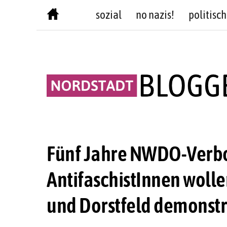
Skip
sozial
no nazis!
politisch
to
content
Fünf Jahre NWDO-Verbo
AntifaschistInnen wolle
und Dorstfeld demonstr