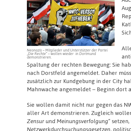
Aug
Rep
Kat
Sic
All
Neonazis – Mitglieder und Unterstützer der Partei
„Die Rechte“ – wollen wieder in Dortmund
ant
demonstrieren.
Spaltung der rechten Bewegung: Sie ha
nach Dorstfeld angemeldet. Daher müsse
zusätzlich zur Kundgebung in der City ha
Mahnwache angemeldet – Beginn dort ab
Sie wollen damit nicht nur gegen das 
aller Art demonstrieren. Zugleich wollen
Zensur und Meinungsverfolgung
“ setzen, 
Netzwerkdurchsuchungsgesetzen, politisc