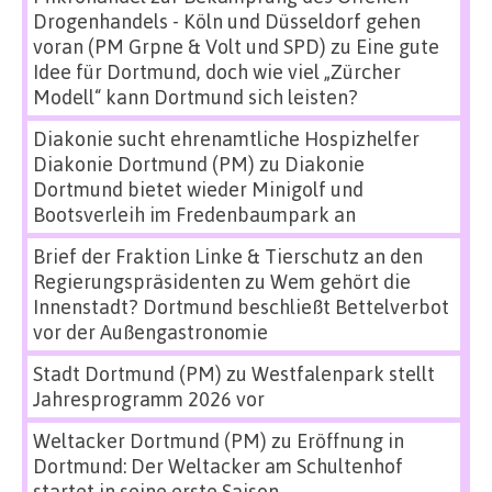
Drogenhandels - Köln und Düsseldorf gehen
voran (PM Grpne & Volt und SPD)
zu
Eine gute
Idee für Dortmund, doch wie viel „Zürcher
Modell“ kann Dortmund sich leisten?
Diakonie sucht ehrenamtliche Hospizhelfer
Diakonie Dortmund (PM)
zu
Diakonie
Dortmund bietet wieder Minigolf und
Bootsverleih im Fredenbaumpark an
Brief der Fraktion Linke & Tierschutz an den
Regierungspräsidenten
zu
Wem gehört die
Innenstadt? Dortmund beschließt Bettelverbot
vor der Außengastronomie
Stadt Dortmund (PM)
zu
Westfalenpark stellt
Jahresprogramm 2026 vor
Weltacker Dortmund (PM)
zu
Eröffnung in
Dortmund: Der Weltacker am Schultenhof
startet in seine erste Saison