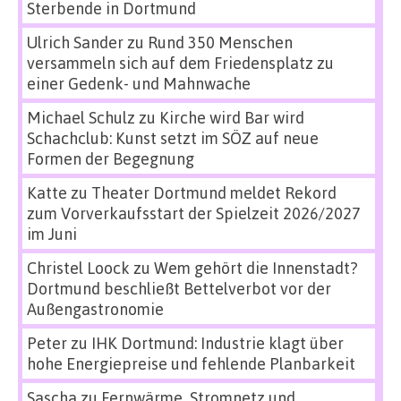
Sterbende in Dortmund
Ulrich Sander
zu
Rund 350 Menschen
versammeln sich auf dem Friedensplatz zu
einer Gedenk- und Mahnwache
Michael Schulz
zu
Kirche wird Bar wird
Schachclub: Kunst setzt im SÖZ auf neue
Formen der Begegnung
Katte
zu
Theater Dortmund meldet Rekord
zum Vorverkaufsstart der Spielzeit 2026/2027
im Juni
Christel Loock
zu
Wem gehört die Innenstadt?
Dortmund beschließt Bettelverbot vor der
Außengastronomie
Peter
zu
IHK Dortmund: Industrie klagt über
hohe Energiepreise und fehlende Planbarkeit
Sascha
zu
Fernwärme, Stromnetz und