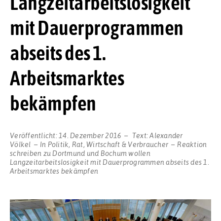
Langzeitarbeitslosigkeit
mit Dauerprogrammen
abseits des 1.
Arbeitsmarktes
bekämpfen
Veröffentlicht:
14. Dezember 2016
Text:
Alexander
Völkel
In
Politik
,
Rat
,
Wirtschaft & Verbraucher
Reaktion
schreiben
zu Dortmund und Bochum wollen
Langzeitarbeitslosigkeit mit Dauerprogrammen abseits des 1.
Arbeitsmarktes bekämpfen