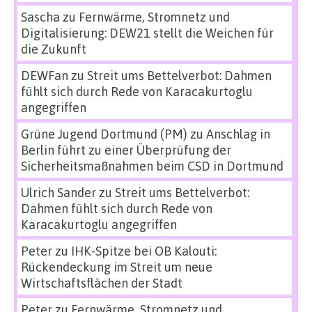
Sascha
zu
Fernwärme, Stromnetz und
Digitalisierung: DEW21 stellt die Weichen für
die Zukunft
DEWFan
zu
Streit ums Bettelverbot: Dahmen
fühlt sich durch Rede von Karacakurtoglu
angegriffen
Grüne Jugend Dortmund (PM)
zu
Anschlag in
Berlin führt zu einer Überprüfung der
Sicherheitsmaßnahmen beim CSD in Dortmund
Ulrich Sander
zu
Streit ums Bettelverbot:
Dahmen fühlt sich durch Rede von
Karacakurtoglu angegriffen
Peter
zu
IHK-Spitze bei OB Kalouti:
Rückendeckung im Streit um neue
Wirtschaftsflächen der Stadt
Peter
zu
Fernwärme, Stromnetz und