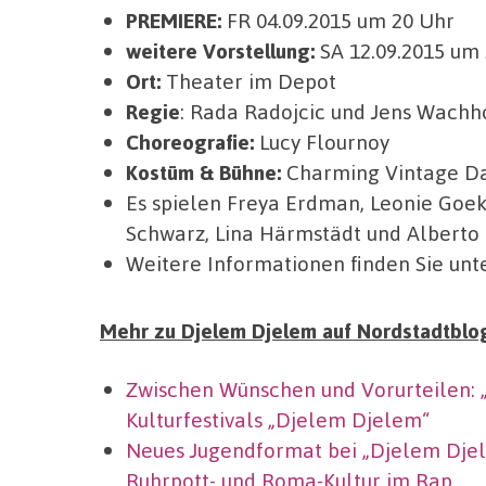
PREMIERE:
FR 04.09.2015 um 20 Uhr
weitere Vorstellung:
SA 12.09.2015 um
Ort:
Theater im Depot
Regie
: Rada Radojcic und Jens Wachh
Choreografie:
Lucy Flournoy
Kostüm & Bühne:
Charming Vintage Dar
Es spielen Freya Erdman, Leonie Goek
Schwarz, Lina Härmstädt und Alberto
Weitere Informationen finden Sie unt
Mehr zu Djelem Djelem auf Nordstadtblo
Zwischen Wünschen und Vorurteilen: 
Kulturfestivals „Djelem Djelem“
Neues Jugendformat bei „Djelem Djel
Ruhrpott- und Roma-Kultur im Rap