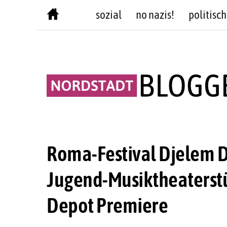
Skip
sozial
no nazis!
politisch
to
content
Roma-Festival Djelem D
Jugend-Musiktheaterstü
Depot Premiere