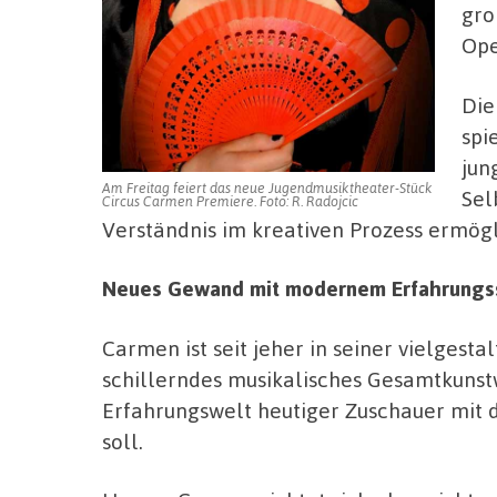
gro
Ope
Die
spi
jun
Am Freitag feiert das neue Jugendmusiktheater-Stück
Sel
Circus Carmen Premiere. Foto: R. Radojcic
Verständnis im kreativen Prozess ermög
Neues Gewand mit modernem Erfahrungss
Carmen ist seit jeher in seiner vielgesta
schillerndes musikalisches Gesamtkunstw
Erfahrungswelt heutiger Zuschauer mit d
soll.