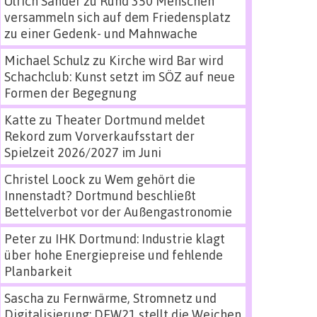
Ulrich Sander
zu
Rund 350 Menschen
versammeln sich auf dem Friedensplatz
zu einer Gedenk- und Mahnwache
Michael Schulz
zu
Kirche wird Bar wird
Schachclub: Kunst setzt im SÖZ auf neue
Formen der Begegnung
Katte
zu
Theater Dortmund meldet
Rekord zum Vorverkaufsstart der
Spielzeit 2026/2027 im Juni
Christel Loock
zu
Wem gehört die
Innenstadt? Dortmund beschließt
Bettelverbot vor der Außengastronomie
Peter
zu
IHK Dortmund: Industrie klagt
über hohe Energiepreise und fehlende
Planbarkeit
Sascha
zu
Fernwärme, Stromnetz und
Digitalisierung: DEW21 stellt die Weichen