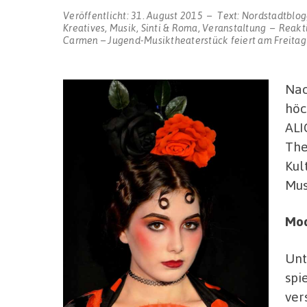
Veröffentlicht:
31. August 2015
Text:
Nordstadtblog
Kreatives
,
Musik
,
Sinti & Roma
,
Veranstaltung
Reakt
Carmen – Jugend-Musiktheaterstück feiert am Freitag
Nac
höc
ALI
The
Kul
Mus
Mod
Unt
spi
ver