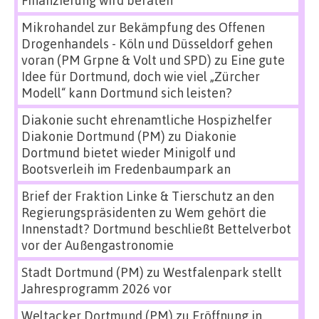
Mikrohandel zur Bekämpfung des Offenen
Drogenhandels - Köln und Düsseldorf gehen
voran (PM Grpne & Volt und SPD)
zu
Eine gute
Idee für Dortmund, doch wie viel „Zürcher
Modell“ kann Dortmund sich leisten?
Diakonie sucht ehrenamtliche Hospizhelfer
Diakonie Dortmund (PM)
zu
Diakonie
Dortmund bietet wieder Minigolf und
Bootsverleih im Fredenbaumpark an
Brief der Fraktion Linke & Tierschutz an den
Regierungspräsidenten
zu
Wem gehört die
Innenstadt? Dortmund beschließt Bettelverbot
vor der Außengastronomie
Stadt Dortmund (PM)
zu
Westfalenpark stellt
Jahresprogramm 2026 vor
Weltacker Dortmund (PM)
zu
Eröffnung in