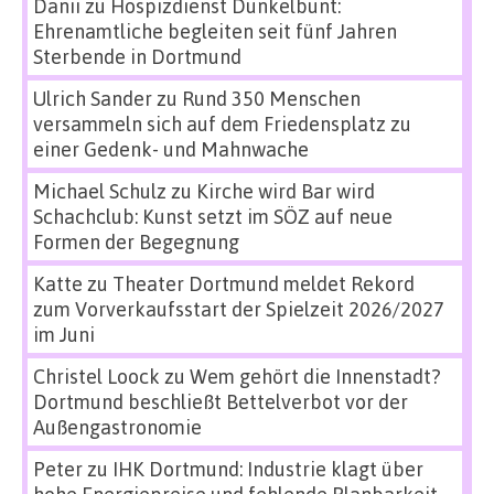
Danii
zu
Hospizdienst Dunkelbunt:
Ehrenamtliche begleiten seit fünf Jahren
Sterbende in Dortmund
Ulrich Sander
zu
Rund 350 Menschen
versammeln sich auf dem Friedensplatz zu
einer Gedenk- und Mahnwache
Michael Schulz
zu
Kirche wird Bar wird
Schachclub: Kunst setzt im SÖZ auf neue
Formen der Begegnung
Katte
zu
Theater Dortmund meldet Rekord
zum Vorverkaufsstart der Spielzeit 2026/2027
im Juni
Christel Loock
zu
Wem gehört die Innenstadt?
Dortmund beschließt Bettelverbot vor der
Außengastronomie
Peter
zu
IHK Dortmund: Industrie klagt über
hohe Energiepreise und fehlende Planbarkeit