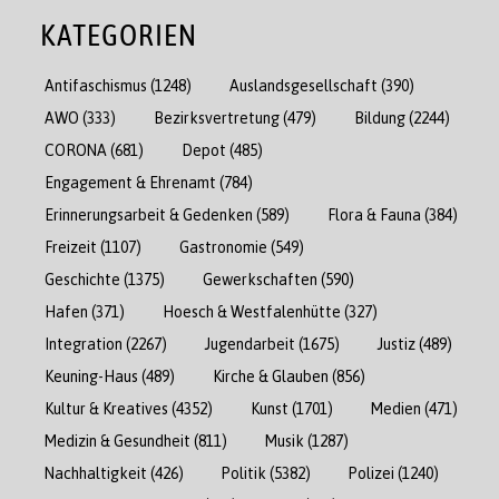
KATEGORIEN
Antifaschismus
(1248)
Auslandsgesellschaft
(390)
AWO
(333)
Bezirksvertretung
(479)
Bildung
(2244)
CORONA
(681)
Depot
(485)
Engagement & Ehrenamt
(784)
Erinnerungsarbeit & Gedenken
(589)
Flora & Fauna
(384)
Freizeit
(1107)
Gastronomie
(549)
Geschichte
(1375)
Gewerkschaften
(590)
Hafen
(371)
Hoesch & Westfalenhütte
(327)
Integration
(2267)
Jugendarbeit
(1675)
Justiz
(489)
Keuning-Haus
(489)
Kirche & Glauben
(856)
Kultur & Kreatives
(4352)
Kunst
(1701)
Medien
(471)
Medizin & Gesundheit
(811)
Musik
(1287)
Nachhaltigkeit
(426)
Politik
(5382)
Polizei
(1240)