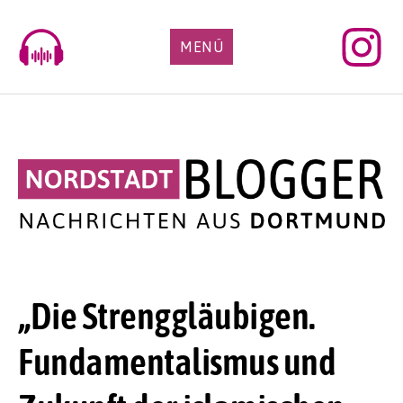
Skip
to
MENÜ
content
„Die Strenggläubigen.
Fundamentalismus und