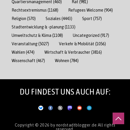
Quartiersmanagement
(460)
Rat
(981)
Rechtsextremismus
(1168)
Refugees Welcome
(904)
Religion
(570)
Soziales
(4443)
Sport
(757)
Stadtentwicklung & -planung
(1133)
Umweltschutz & Klima
(1108)
Uncategorized
(917)
Veranstaltung
(5027)
Verkehr & Mobilität
(1056)
Wahlen
(474)
Wirtschaft & Verbraucher
(3816)
Wissenschaft
(467)
Wohnen
(784)
DU FINDEST UNS AUCH AUF:
Copyright © 2026
by nordstadtblogger.de
All rights
reserved.