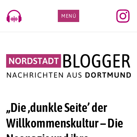
Skip
to
MENÜ
content
„Die ,dunkle Seite’ der
Willkommenskultur – Die