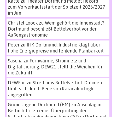
Katte
zu
Theater Dortmund meldet Rekord
zum Vorverkaufsstart der Spielzeit 2026/2027
im Juni
Christel Loock
zu
Wem gehört die Innenstadt?
Dortmund beschließt Bettelverbot vor der
Außengastronomie
Peter
zu
IHK Dortmund: Industrie klagt über
hohe Energiepreise und fehlende Planbarkeit
Sascha
zu
Fernwärme, Stromnetz und
Digitalisierung: DEW21 stellt die Weichen für
die Zukunft
DEWFan
zu
Streit ums Bettelverbot: Dahmen
fühlt sich durch Rede von Karacakurtoglu
angegriffen
Grüne Jugend Dortmund (PM)
zu
Anschlag in
Berlin führt zu einer Überprüfung der
Sicherheitsmaßnahmen beim CSD in Dortmund