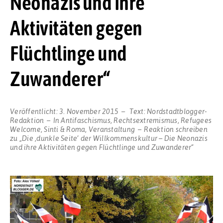
Neonazis und ihre
Aktivitäten gegen
Flüchtlinge und
Zuwanderer“
Veröffentlicht:
3. November 2015
Text:
Nordstadtblogger-
Redaktion
In
Antifaschismus
,
Rechtsextremismus
,
Refugees
Welcome
,
Sinti & Roma
,
Veranstaltung
Reaktion schreiben
zu „Die ,dunkle Seite’ der Willkommenskultur – Die Neonazis
und ihre Aktivitäten gegen Flüchtlinge und Zuwanderer“