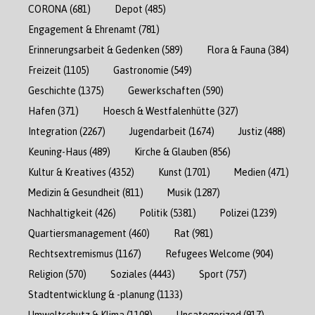
CORONA
(681)
Depot
(485)
Engagement & Ehrenamt
(781)
Erinnerungsarbeit & Gedenken
(589)
Flora & Fauna
(384)
Freizeit
(1105)
Gastronomie
(549)
Geschichte
(1375)
Gewerkschaften
(590)
Hafen
(371)
Hoesch & Westfalenhütte
(327)
Integration
(2267)
Jugendarbeit
(1674)
Justiz
(488)
Keuning-Haus
(489)
Kirche & Glauben
(856)
Kultur & Kreatives
(4352)
Kunst
(1701)
Medien
(471)
Medizin & Gesundheit
(811)
Musik
(1287)
Nachhaltigkeit
(426)
Politik
(5381)
Polizei
(1239)
Quartiersmanagement
(460)
Rat
(981)
Rechtsextremismus
(1167)
Refugees Welcome
(904)
Religion
(570)
Soziales
(4443)
Sport
(757)
Stadtentwicklung & -planung
(1133)
Umweltschutz & Klima
(1108)
Uncategorized
(917)