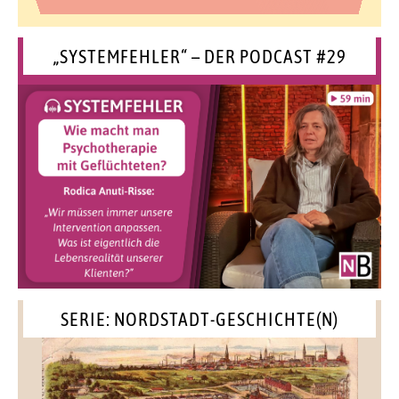
„SYSTEMFEHLER“ – DER PODCAST #29
SERIE: NORDSTADT-GESCHICHTE(N)