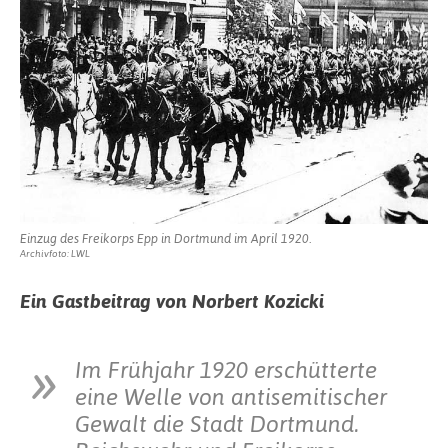
Dortm
Einzug des Freikorps Epp in Dortmund im April 1920.
Archivfoto: LWL
Ein Gastbeitrag von Norbert Kozicki
Im Frühjahr 1920 erschütterte
eine Welle von antisemitischer
Gewalt die Stadt Dortmund.