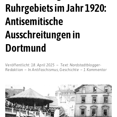
Ruhrgebiets im Jahr 1920:
Antisemitische
Ausschreitungen in
Dortmund
Veröffentlicht:
18. April 2025
Text:
Nordstadtblogger-
zu
Redaktion
In
Antifaschismus
,
Geschichte
1 Kommentar
Die
Beset
des
Ruhrg
im
Jahr
1920:
Antis
Aussc
in