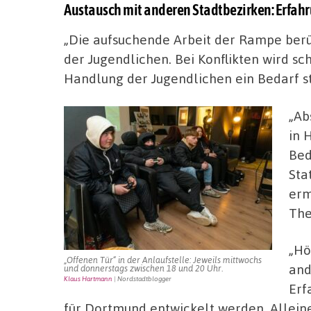
Austausch mit anderen Stadtbezirken: Erfah
„Die aufsuchende Arbeit der Rampe berüc
der Jugendlichen. Bei Konflikten wird sc
Handlung der Jugendlichen ein Bedarf st
„Ab
in 
Bed
Sta
erm
The
„Hö
„Offenen Tür“ in der Anlaufstelle: Jeweils mittwochs
and
und donnerstags zwischen 18 und 20 Uhr.
Klaus Hartmann
| Nordstadtblogger
Erf
für Dortmund entwickelt werden. Alleine 