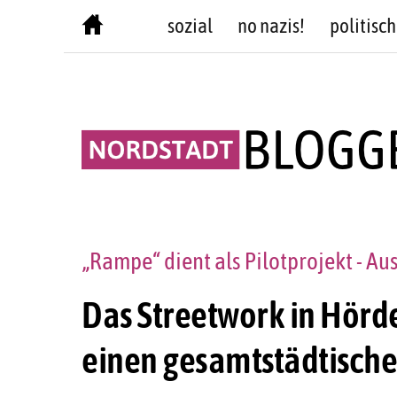
Skip
sozial
no nazis!
politisch
to
content
„Rampe“ dient als Pilotprojekt - A
Das Streetwork in Hörd
einen gesamtstädtische