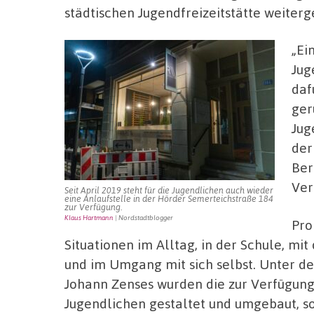
städtischen Jugendfreizeitstätte weiterg
„Ei
Jug
daf
ger
Jug
der
Ber
Ver
Seit April 2019 steht für die Jugendlichen auch wieder
eine Anlaufstelle in der Hörder Semerteichstraße 184
zur Verfügung.
Klaus Hartmann
| Nordstadtblogger
Pro
Situationen im Alltag, in der Schule, mi
und im Umgang mit sich selbst. Unter d
Johann Zenses wurden die zur Verfügu
Jugendlichen gestaltet und umgebaut, so 