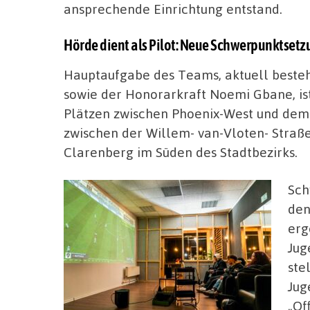
ansprechende Einrichtung entstand.
Hörde dient als Pilot: Neue Schwerpunktsetzu
Hauptaufgabe des Teams, aktuell bestehe
sowie der Honorarkraft Noemi Gbane, is
Plätzen zwischen Phoenix-West und dem
zwischen der Willem- van-Vloten- Stra
Clarenberg im Süden des Stadtbezirks.
Sch
den
erg
Jug
ste
Jug
„Of