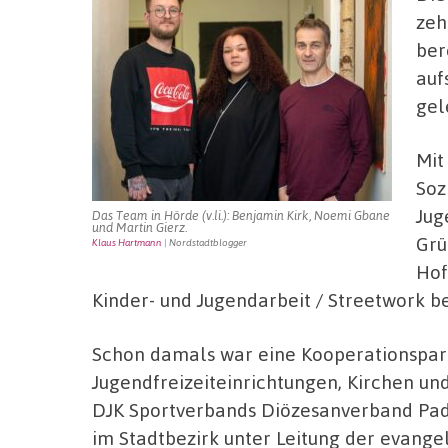
zeh
ber
auf
gel
Mit
Soz
Jug
Das Team in Hörde (v.li.): Benjamin Kirk, Noemi Gbane
und Martin Gierz.
Grü
Klaus Hartmann
| Nordstadtblogger
Hof
Kinder- und Jugendarbeit / Streetwork b
Schon damals war eine Kooperationspar
Jugendfreizeiteinrichtungen, Kirchen un
DJK Sportverbands Diözesanverband Pade
im Stadtbezirk unter Leitung der evange