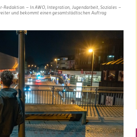
r-Redaktion
In
AWO
,
Integration
,
Jugendarbeit
,
Soziales
weiter und bekommt einen gesamtstädtischen Auftrag