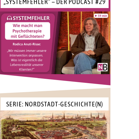
„SYSTEMFEHLER“ – DER PODCAST #29
SERIE: NORDSTADT-GESCHICHTE(N)