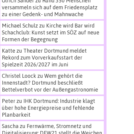
Ulrich Sander
zu
Rund 350 Menschen
versammeln sich auf dem Friedensplatz
zu einer Gedenk- und Mahnwache
Michael Schulz
zu
Kirche wird Bar wird
Schachclub: Kunst setzt im SÖZ auf neue
Formen der Begegnung
Katte
zu
Theater Dortmund meldet
Rekord zum Vorverkaufsstart der
Spielzeit 2026/2027 im Juni
Christel Loock
zu
Wem gehört die
Innenstadt? Dortmund beschließt
Bettelverbot vor der Außengastronomie
Peter
zu
IHK Dortmund: Industrie klagt
über hohe Energiepreise und fehlende
Planbarkeit
Sascha
zu
Fernwärme, Stromnetz und
Digitalisierung: DEW21 stellt die Weichen