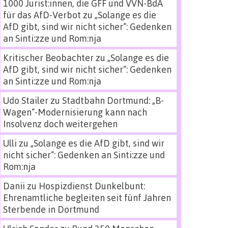
1000 Jurist:innen, die GFF und VVN-BdA
für das AfD-Verbot
zu
„Solange es die
AfD gibt, sind wir nicht sicher“: Gedenken
an Sinti:zze und Rom:nja
Kritischer Beobachter
zu
„Solange es die
AfD gibt, sind wir nicht sicher“: Gedenken
an Sinti:zze und Rom:nja
Udo Stailer
zu
Stadtbahn Dortmund: „B-
Wagen“-Modernisierung kann nach
Insolvenz doch weitergehen
Ulli
zu
„Solange es die AfD gibt, sind wir
nicht sicher“: Gedenken an Sinti:zze und
Rom:nja
Danii
zu
Hospizdienst Dunkelbunt:
Ehrenamtliche begleiten seit fünf Jahren
Sterbende in Dortmund