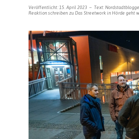
Veröffentlicht:
15. April 2023
Text:
Nordstadtblogge
Reaktion schreiben
zu Das Streetwork in Hörde geht 