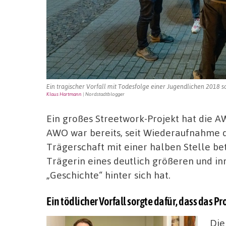
Ein tragischer Vorfall mit Todesfolge einer Jugendlichen 2018 
Klaus Hartmann
| Nordstadtblogger
Ein großes Streetwork-Projekt hat die AW
AWO war bereits, seit Wiederaufnahme d
Trägerschaft mit einer halben Stelle bete
Trägerin eines deutlich größeren und in
„Geschichte“ hinter sich hat.
Ein tödlicher Vorfall sorgte dafür, dass das P
Die