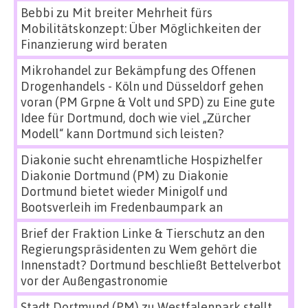
Bebbi
zu
Mit breiter Mehrheit fürs
Mobilitätskonzept: Über Möglichkeiten der
Finanzierung wird beraten
Mikrohandel zur Bekämpfung des Offenen
Drogenhandels - Köln und Düsseldorf gehen
voran (PM Grpne & Volt und SPD)
zu
Eine gute
Idee für Dortmund, doch wie viel „Zürcher
Modell“ kann Dortmund sich leisten?
Diakonie sucht ehrenamtliche Hospizhelfer
Diakonie Dortmund (PM)
zu
Diakonie
Dortmund bietet wieder Minigolf und
Bootsverleih im Fredenbaumpark an
Brief der Fraktion Linke & Tierschutz an den
Regierungspräsidenten
zu
Wem gehört die
Innenstadt? Dortmund beschließt Bettelverbot
vor der Außengastronomie
Stadt Dortmund (PM)
zu
Westfalenpark stellt