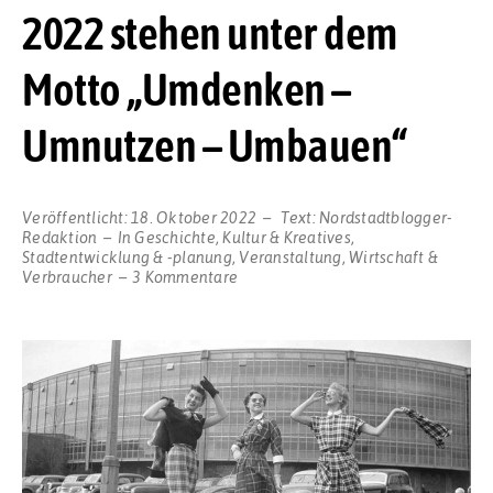
2022 stehen unter dem
Motto „Umdenken –
Umnutzen – Umbauen“
Veröffentlicht:
18. Oktober 2022
Text:
Nordstadtblogger-
Redaktion
In
Geschichte
,
Kultur & Kreatives
,
Stadtentwicklung & -planung
,
Veranstaltung
,
Wirtschaft &
zu
Verbraucher
3 Kommentare
Die
Architekturwochen
2022
stehen
unter
dem
Motto
„Umdenken
–
Umnutzen
–