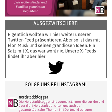
AUSGEZWITSCHERT!
Eigentlich wollten wir hier weiter unseren
Twitter-Feed präsentieren. Aber so ist das mit
Elon Musk und seinen grandiosen Ideen. Ein
Satz mit X, das war wohl nix. Unsere X-Feeds
findet ihr aber hier:
FOLGE UNS BEI INSTAGRAM!
nordstadtblogger
Die Nordstadtblogger sind Journalist:innen, die aus der und
über die #Nordstadt berichten und auch auf
gesamtstädtische Themen in #Dortmund schauen