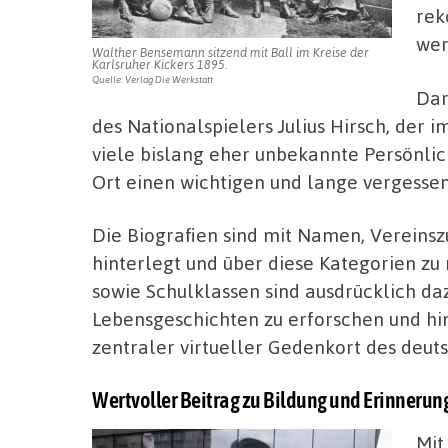
rek
wer
Walther Bensemann sitzend mit Ball im Kreise der
Karlsruher Kickers 1895.
Quelle: Verlag Die Werkstatt
Dar
des Nationalspielers Julius Hirsch, der
viele bislang eher unbekannte Persönlic
Ort einen wichtigen und lange vergesse
Die Biografien sind mit Namen, Vereinsz
hinterlegt und über diese Kategorien zu
sowie Schulklassen sind ausdrücklich da
Lebensgeschichten zu erforschen und hin
zentraler virtueller Gedenkort des deu
Wertvoller Beitrag zu Bildung und Erinnerun
Mit