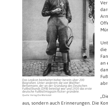
Ver
dar
Arm
Off
Mün
Unt
die
Fan
an 
dam
Fuß
Das Lexikon beinhaltet bisher bereits über 200
abr
Biografien. Unter anderem die von Walther
Bensemann, der an der Gründung des Deutschen
Fußballbunds (DFB) beteiligt war und 1920 das erste
deutsche Fußballmagazin Kicker gründete.
„Di
Quelle: Verlag Die Werkstatt
aus, sondern auch Erinnerungen. Die Kon