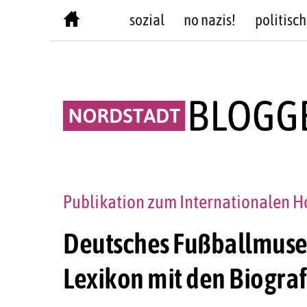
Skip
sozial
no nazis!
politisch
to
content
Publikation zum Internationalen 
Deutsches Fußballmuseu
Lexikon mit den Biograf