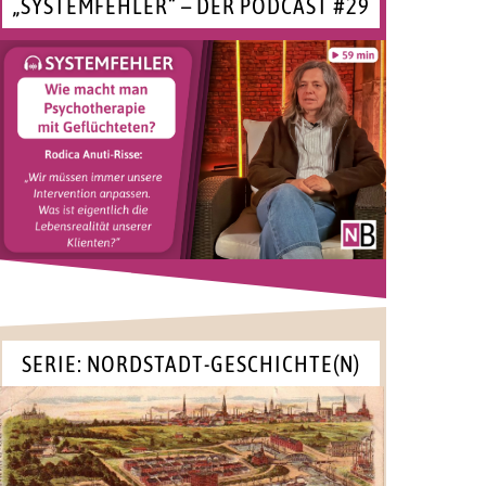
„SYSTEMFEHLER“ – DER PODCAST #29
SERIE: NORDSTADT-GESCHICHTE(N)