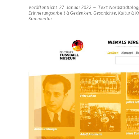
Veröffentlicht:
27. Januar 2022
Text:
Nordstadtblog
Erinnerungsarbeit & Gedenken
,
Geschichte
,
Kultur & K
zu
Kommentar
Deutsches
Fußballmuseum
veröffentlicht
Online-
Lexikon
mit
den
Biografien
jüdischer
Fußballer