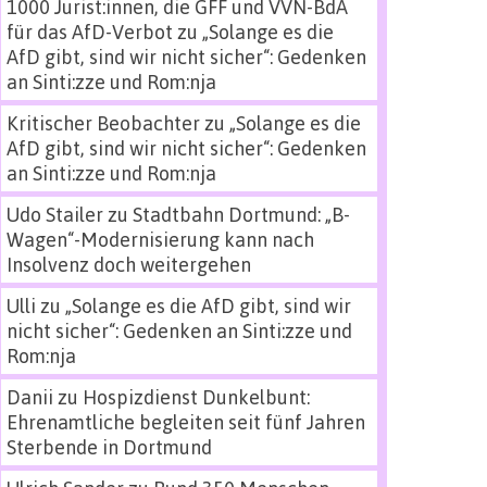
1000 Jurist:innen, die GFF und VVN-BdA
für das AfD-Verbot
zu
„Solange es die
AfD gibt, sind wir nicht sicher“: Gedenken
an Sinti:zze und Rom:nja
Kritischer Beobachter
zu
„Solange es die
AfD gibt, sind wir nicht sicher“: Gedenken
an Sinti:zze und Rom:nja
Udo Stailer
zu
Stadtbahn Dortmund: „B-
Wagen“-Modernisierung kann nach
Insolvenz doch weitergehen
Ulli
zu
„Solange es die AfD gibt, sind wir
nicht sicher“: Gedenken an Sinti:zze und
Rom:nja
Danii
zu
Hospizdienst Dunkelbunt:
Ehrenamtliche begleiten seit fünf Jahren
Sterbende in Dortmund