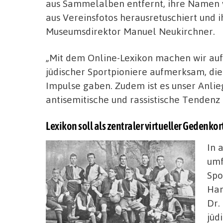
aus Sammelalben entfernt, ihre Namen v
aus Vereinsfotos herausretuschiert und i
Museumsdirektor Manuel Neukirchner.
„Mit dem Online-Lexikon machen wir auf
jüdischer Sportpioniere aufmerksam, die
Impulse gaben. Zudem ist es unser Anli
antisemitische und rassistische Tendenz 
Lexikon soll als zentraler virtueller Gedenko
In 
umf
Spo
Han
Dr.
jüd