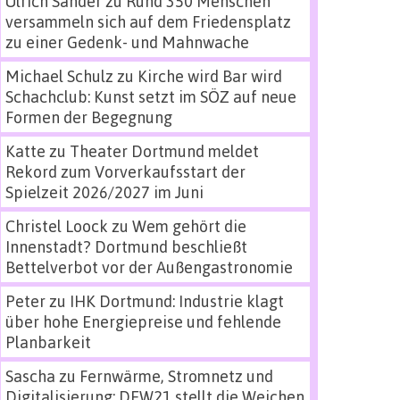
Ulrich Sander
zu
Rund 350 Menschen
versammeln sich auf dem Friedensplatz
zu einer Gedenk- und Mahnwache
Michael Schulz
zu
Kirche wird Bar wird
Schachclub: Kunst setzt im SÖZ auf neue
Formen der Begegnung
Katte
zu
Theater Dortmund meldet
Rekord zum Vorverkaufsstart der
Spielzeit 2026/2027 im Juni
Christel Loock
zu
Wem gehört die
Innenstadt? Dortmund beschließt
Bettelverbot vor der Außengastronomie
Peter
zu
IHK Dortmund: Industrie klagt
über hohe Energiepreise und fehlende
Planbarkeit
Sascha
zu
Fernwärme, Stromnetz und
Digitalisierung: DEW21 stellt die Weichen