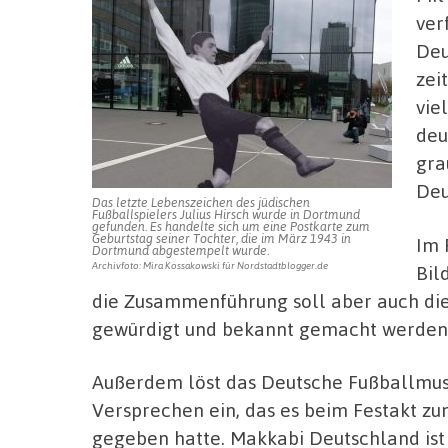
ver
Deu
zei
vie
deu
gra
Deu
Das letzte Lebenszeichen des jüdischen
Fußballspielers Julius Hirsch wurde in Dortmund
gefunden. Es handelte sich um eine Postkarte zum
Geburtstag seiner Tochter, die im März 1943 in
Im 
Dortmund abgestempelt wurde.
Archivfoto: Mira Kossakowski für Nordstadtblogger.de
Bil
die Zusammenführung soll aber auch die 
gewürdigt und bekannt gemacht werden
Außerdem löst das Deutsche Fußballmuse
Versprechen ein, das es beim Festakt z
gegeben hatte. Makkabi Deutschland ist