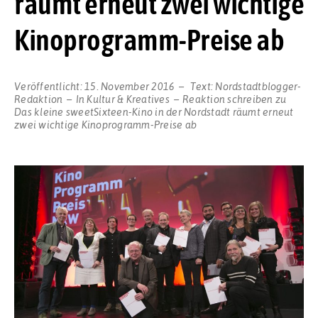
räumt erneut zwei wichtige
Kinoprogramm-Preise ab
Veröffentlicht:
15. November 2016
Text:
Nordstadtblogger-
Redaktion
In
Kultur & Kreatives
Reaktion schreiben
zu
Das kleine sweetSixteen-Kino in der Nordstadt räumt erneut
zwei wichtige Kinoprogramm-Preise ab