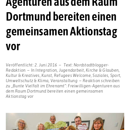
Agenturen aus dem Raum
Dortmund bereiten einen
gemeinsamen Aktionstag
vor
Veröffentlicht:
2. Juni 2016
Text:
Nordstadtblogger-
Redaktion
In
Integration
,
Jugendarbeit
,
Kirche & Glauben
,
Kultur & Kreatives
,
Kunst
,
Refugees Welcome
,
Soziales
,
Sport
,
Umweltschutz & Klima
,
Veranstaltung
Reaktion schreiben
zu „Bunte Vielfalt im Ehrenamt“: Freiwilligen-Agenturen aus
dem Raum Dortmund bereiten einen gemeinsamen
Aktionstag vor