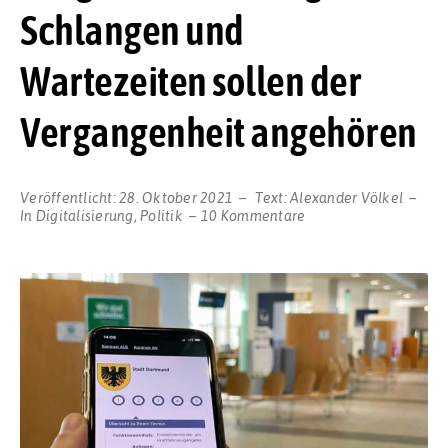
Schlangen und
Wartezeiten sollen der
Vergangenheit angehören
Veröffentlicht:
28. Oktober 2021
Text:
Alexander Völkel
zu
In
Digitalisierung
,
Politik
10 Kommentare
Bürgerdienste:
Lange
Schlangen
und
Wartezeiten
sollen
der
Vergangenheit
angehören