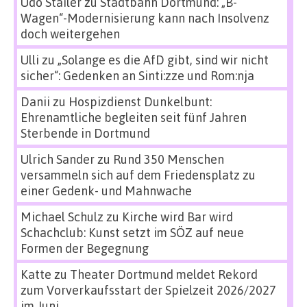
Udo Stailer
zu
Stadtbahn Dortmund: „B-
Wagen“-Modernisierung kann nach Insolvenz
doch weitergehen
Ulli
zu
„Solange es die AfD gibt, sind wir nicht
sicher“: Gedenken an Sinti:zze und Rom:nja
Danii
zu
Hospizdienst Dunkelbunt:
Ehrenamtliche begleiten seit fünf Jahren
Sterbende in Dortmund
Ulrich Sander
zu
Rund 350 Menschen
versammeln sich auf dem Friedensplatz zu
einer Gedenk- und Mahnwache
Michael Schulz
zu
Kirche wird Bar wird
Schachclub: Kunst setzt im SÖZ auf neue
Formen der Begegnung
Katte
zu
Theater Dortmund meldet Rekord
zum Vorverkaufsstart der Spielzeit 2026/2027
im Juni