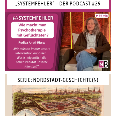
„SYSTEMFEHLER“ – DER PODCAST #29
SERIE: NORDSTADT-GESCHICHTE(N)