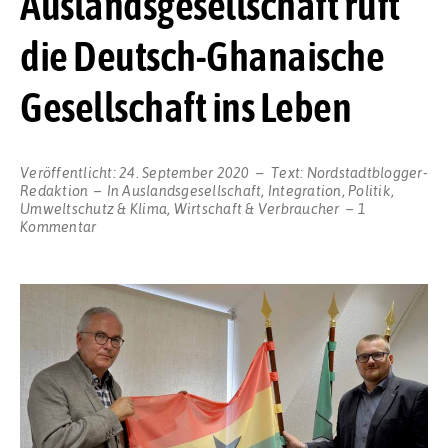
Auslandsgesellschaft ruft
die Deutsch-Ghanaische
Gesellschaft ins Leben
Veröffentlicht:
24. September 2020
Text:
Nordstadtblogger-
Redaktion
In
Auslandsgesellschaft
,
Integration
,
Politik
,
Umweltschutz & Klima
,
Wirtschaft & Verbraucher
1
zu
Kommentar
Weiterer
Länderkreis
in
Dortmund:
Die
Auslandsgesellschaft
ruft
die
Deutsch-
Ghanaische
Gesellschaft
ins