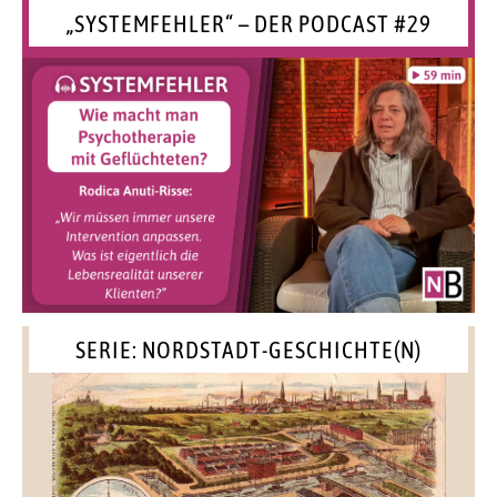
„SYSTEMFEHLER“ – DER PODCAST #29
SERIE: NORDSTADT-GESCHICHTE(N)