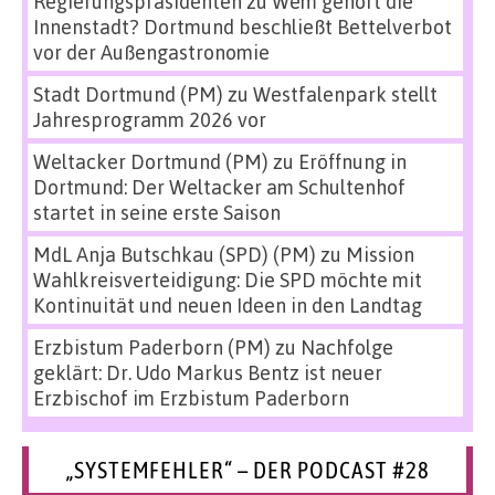
Regierungspräsidenten
zu
Wem gehört die
Innenstadt? Dortmund beschließt Bettelverbot
vor der Außengastronomie
Stadt Dortmund (PM)
zu
Westfalenpark stellt
Jahresprogramm 2026 vor
Weltacker Dortmund (PM)
zu
Eröffnung in
Dortmund: Der Weltacker am Schultenhof
startet in seine erste Saison
MdL Anja Butschkau (SPD) (PM)
zu
Mission
Wahlkreisverteidigung: Die SPD möchte mit
Kontinuität und neuen Ideen in den Landtag
Erzbistum Paderborn (PM)
zu
Nachfolge
geklärt: Dr. Udo Markus Bentz ist neuer
Erzbischof im Erzbistum Paderborn
„SYSTEMFEHLER“ – DER PODCAST #28