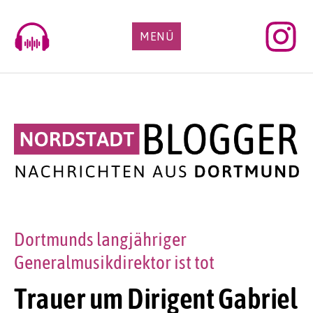
Skip
to
MENÜ
content
Dortmunds langjähriger
Generalmusikdirektor ist tot
Trauer um Dirigent Gabriel