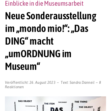
Einblicke in die Museumsarbeit
Neue Sonderausstellung
im „mondo mio!“: „Das
DING“ macht
„umORDNUNG im
Museum“
Veröffentlicht:
26. August 2023
Text:
Sandra Danneil
8
Reaktionen