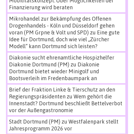
Mobilitätskonzept: Über Möglichkeiten der
Finanzierung wird beraten
Mikrohandel zur Bekämpfung des Offenen
Drogenhandels - Köln und Düsseldorf gehen
voran (PM Grpne & Volt und SPD)
zu
Eine gute
Idee für Dortmund, doch wie viel „Zürcher
Modell“ kann Dortmund sich leisten?
Diakonie sucht ehrenamtliche Hospizhelfer
Diakonie Dortmund (PM)
zu
Diakonie
Dortmund bietet wieder Minigolf und
Bootsverleih im Fredenbaumpark an
Brief der Fraktion Linke & Tierschutz an den
Regierungspräsidenten
zu
Wem gehört die
Innenstadt? Dortmund beschließt Bettelverbot
vor der Außengastronomie
Stadt Dortmund (PM)
zu
Westfalenpark stellt
Jahresprogramm 2026 vor