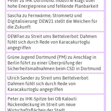
Peter
zu
IHK Dortmund: Industrie klagt über
hohe Energiepreise und fehlende Planbarkeit
Sascha
zu
Fernwärme, Stromnetz und
Digitalisierung: DEW21 stellt die Weichen für
die Zukunft
DEWFan
zu
Streit ums Bettelverbot: Dahmen
fühlt sich durch Rede von Karacakurtoglu
angegriffen
Grüne Jugend Dortmund (PM)
zu
Anschlag in
Berlin führt zu einer Überprüfung der
Sicherheitsmaßnahmen beim CSD in Dortmund
Ulrich Sander
zu
Streit ums Bettelverbot:
Dahmen fühlt sich durch Rede von
Karacakurtoglu angegriffen
Peter
zu
IHK-Spitze bei OB Kalouti:
Rückendeckung im Streit um neue
Wirtschaftsflächen der Stadt