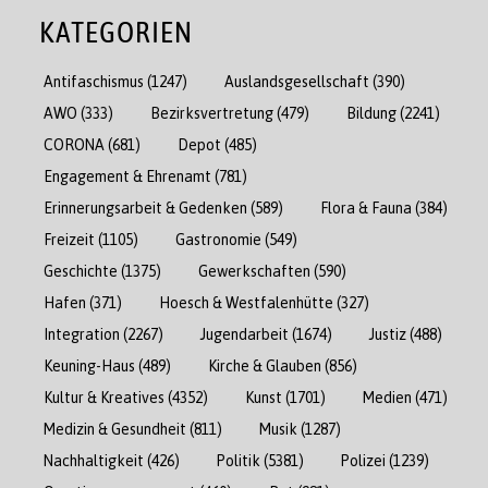
KATEGORIEN
Antifaschismus
(1247)
Auslandsgesellschaft
(390)
AWO
(333)
Bezirksvertretung
(479)
Bildung
(2241)
CORONA
(681)
Depot
(485)
Engagement & Ehrenamt
(781)
Erinnerungsarbeit & Gedenken
(589)
Flora & Fauna
(384)
Freizeit
(1105)
Gastronomie
(549)
Geschichte
(1375)
Gewerkschaften
(590)
Hafen
(371)
Hoesch & Westfalenhütte
(327)
Integration
(2267)
Jugendarbeit
(1674)
Justiz
(488)
Keuning-Haus
(489)
Kirche & Glauben
(856)
Kultur & Kreatives
(4352)
Kunst
(1701)
Medien
(471)
Medizin & Gesundheit
(811)
Musik
(1287)
Nachhaltigkeit
(426)
Politik
(5381)
Polizei
(1239)