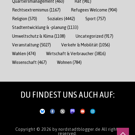
Quartiersmanagement
(460)
Rat
(981)
Rechtsextremismus
(1167)
Refugees Welcome
(904)
Religion
(570)
Soziales
(4442)
Sport
(757)
Stadtentwicklung & -planung
(1133)
Umweltschutz & Klima
(1108)
Uncategorized
(917)
Veranstaltung
(5027)
Verkehr & Mobilität
(1056)
Wahlen
(474)
Wirtschaft & Verbraucher
(3816)
Wissenschaft
(467)
Wohnen
(784)
DU FINDEST UNS AUCH AUF:
Copyright © 2026
by nordstadtblogger.de
All rights
reserved.