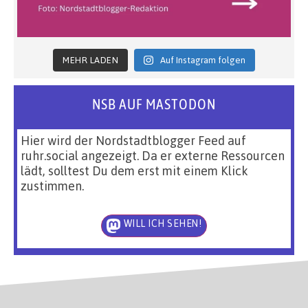
MEHR LADEN
Auf Instagram folgen
NSB AUF MASTODON
Hier wird der Nordstadtblogger Feed auf
ruhr.social angezeigt. Da er externe Ressourcen
lädt, solltest Du dem erst mit einem Klick
zustimmen.
WILL ICH SEHEN!