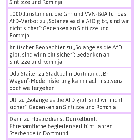
Sinti:zze und Rom:nja
1000 Jurist:innen, die GFF und VVN-BdA für das
AfD-Verbot
zu
„Solange es die AfD gibt, sind wir
nicht sicher“: Gedenken an Sinti:zze und
Rom:nja
Kritischer Beobachter
zu
„Solange es die AfD
gibt, sind wir nicht sicher“: Gedenken an
Sinti:zze und Rom:nja
Udo Stailer
zu
Stadtbahn Dortmund: „B-
Wagen“-Modernisierung kann nach Insolvenz
doch weitergehen
Ulli
zu
„Solange es die AfD gibt, sind wir nicht
sicher“: Gedenken an Sinti:zze und Rom:nja
Danii
zu
Hospizdienst Dunkelbunt:
Ehrenamtliche begleiten seit fünf Jahren
Sterbende in Dortmund