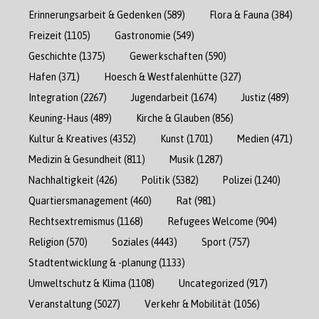
Erinnerungsarbeit & Gedenken
(589)
Flora & Fauna
(384)
Freizeit
(1105)
Gastronomie
(549)
Geschichte
(1375)
Gewerkschaften
(590)
Hafen
(371)
Hoesch & Westfalenhütte
(327)
Integration
(2267)
Jugendarbeit
(1674)
Justiz
(489)
Keuning-Haus
(489)
Kirche & Glauben
(856)
Kultur & Kreatives
(4352)
Kunst
(1701)
Medien
(471)
Medizin & Gesundheit
(811)
Musik
(1287)
Nachhaltigkeit
(426)
Politik
(5382)
Polizei
(1240)
Quartiersmanagement
(460)
Rat
(981)
Rechtsextremismus
(1168)
Refugees Welcome
(904)
Religion
(570)
Soziales
(4443)
Sport
(757)
Stadtentwicklung & -planung
(1133)
Umweltschutz & Klima
(1108)
Uncategorized
(917)
Veranstaltung
(5027)
Verkehr & Mobilität
(1056)