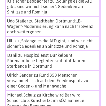
Kritischer Beobachter
zu
„Solange es die AfD
gibt, sind wir nicht sicher“: Gedenken an
Sinti:zze und Rom:nja
Udo Stailer
zu
Stadtbahn Dortmund: „B-
Wagen“-Modernisierung kann nach Insolvenz
doch weitergehen
Ulli
zu
„Solange es die AfD gibt, sind wir nicht
sicher“: Gedenken an Sinti:zze und Rom:nja
Danii
zu
Hospizdienst Dunkelbunt:
Ehrenamtliche begleiten seit fünf Jahren
Sterbende in Dortmund
Ulrich Sander
zu
Rund 350 Menschen
versammeln sich auf dem Friedensplatz zu
einer Gedenk- und Mahnwache
Michael Schulz
zu
Kirche wird Bar wird
Schachclub: Kunst setzt im SÖZ auf neue
Formen der Begegnung