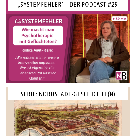
„SYSTEMFEHLER“ – DER PODCAST #29
SERIE: NORDSTADT-GESCHICHTE(N)