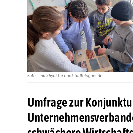
Foto: Lina Khyat für nordstadtblogger.de
Umfrage zur Konjunktu
Unternehmensverbandes 
schwächere Wirtschaft