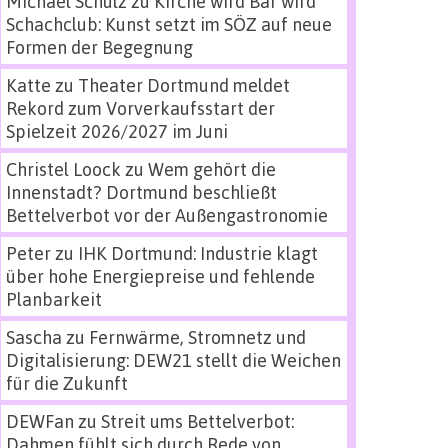
Michael Schulz
zu
Kirche wird Bar wird
Schachclub: Kunst setzt im SÖZ auf neue
Formen der Begegnung
Katte
zu
Theater Dortmund meldet
Rekord zum Vorverkaufsstart der
Spielzeit 2026/2027 im Juni
Christel Loock
zu
Wem gehört die
Innenstadt? Dortmund beschließt
Bettelverbot vor der Außengastronomie
Peter
zu
IHK Dortmund: Industrie klagt
über hohe Energiepreise und fehlende
Planbarkeit
Sascha
zu
Fernwärme, Stromnetz und
Digitalisierung: DEW21 stellt die Weichen
für die Zukunft
DEWFan
zu
Streit ums Bettelverbot:
Dahmen fühlt sich durch Rede von