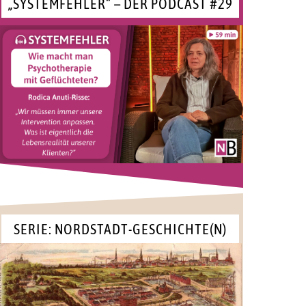
„SYSTEMFEHLER“ – DER PODCAST #29
SERIE: NORDSTADT-GESCHICHTE(N)