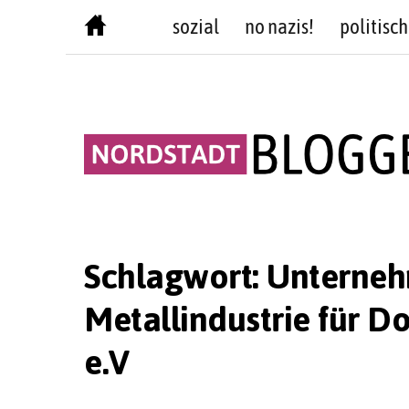
Skip
sozial
no nazis!
politisch
to
content
Schlagwort:
Unterneh
Metallindustrie für
e.V